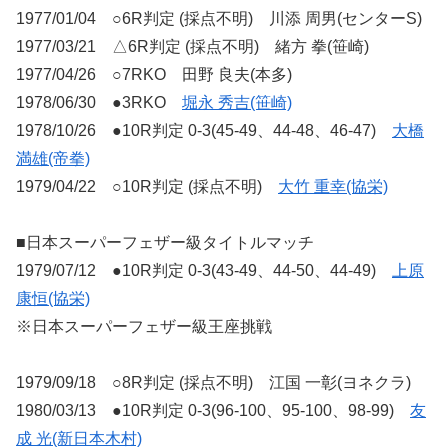
1977/01/04 ○6R判定 (採点不明) 川添 周男(センターS)
1977/03/21 △6R判定 (採点不明) 緒方 拳(笹崎)
1977/04/26 ○7RKO 田野 良夫(本多)
1978/06/30 ●3RKO
堀永 秀吉(笹崎)
1978/10/26 ●10R判定 0-3(45-49、44-48、46-47)
大橋
満雄(帝拳)
1979/04/22 ○10R判定 (採点不明)
大竹 重幸(協栄)
■日本スーパーフェザー級タイトルマッチ
1979/07/12 ●10R判定 0-3(43-49、44-50、44-49)
上原
康恒(協栄)
※日本スーパーフェザー級王座挑戦
1979/09/18 ○8R判定 (採点不明) 江国 一彰(ヨネクラ)
1980/03/13 ●10R判定 0-3(96-100、95-100、98-99)
友
成 光(新日本木村)