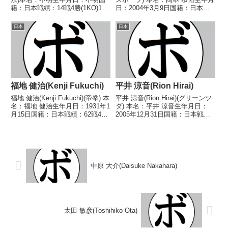
籍：日本戦績：14戦4勝(1KO)10
日：2004年3月9日国籍：日本戦
敗【獲得タイトル】なし【戦歴】
績：14戦12勝(7KO)1敗1分 【獲
1946/11/15 ●2RKO 高梨 操(第
得タイトル】2022年度全日本フ
日本
日本
一)1947/01/04 ●4R判定 (採点不
ェザー級新人王第69代日本フェ
明) ...
ザー級王座【戦歴】2...
福地 健治(Kenji Fukuchi)
平井 涼音(Rion Hirai)
福地 健治(Kenji Fukuchi)(帝拳) 本
平井 涼音(Rion Hirai)(グリーンツ
名：福地 健治生年月日：1931年1
ダ) 本名：平井 涼音生年月日：
月15日国籍：日本戦績：62戦44
2005年12月31日国籍：日本戦
勝(14KO)12敗6分 【獲得タイト
績：6戦3勝(1KO)3敗 【獲得タイ
ル】第10代日本ウェルター級王
トル】なし 【戦歴】
座第12代日本ウェルター級王座
2023/01/29 ●4R判定 0-2(38-
第2代OBF東洋(O...
38、36-40、37...
中原 大介(Daisuke Nakahara)
太田 敏彦(Toshihiko Ota)