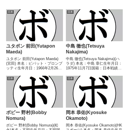
日本
日本
ユタポン 前田(Yutapon
中島 徹也(Tetsuya
Maeda)
Nakajima)
ユタポン 前田(Yutapon Maeda)
中島 徹也(Tetsuya Nakajima)(ハ
(宮田) 本名：ピパット・プロンプ
ラダ) 本名：中島 章仁生年月日：
ッティ生年月日：1966年2月26日
1975年11月7日国籍：日本戦績：
国籍：タイ戦績：7戦6勝(1KO)1
10戦8勝(4KO)2敗 【獲得タイト
敗 【獲得タイトル】1995年度東
ル】なし 【戦歴】1993/02/11
日本
日本
日本スーパーバンタム級新人
●4R判定 (採点不明) 仙波 伸浩
王 【戦歴】1995/03/2...
(心和...
ボビー 野村(Bobby
岡本 恭佑(Kyosuke
Nomura)
Okamoto)
ボビー 野村(Bobby Nomura)(松
岡本 恭佑(Kyosuke Okamoto)(HK
永)本名：不明生年月日：不明国
スポーツ) 本名：岡本 恭佑生年月