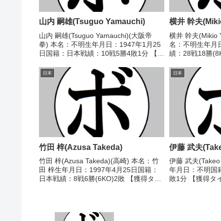
山内 嗣雄(Tsuguo Yamauchi)
横井 幹夫(Mikio
山内 嗣雄(Tsuguo Yamauchi)(大阪帝
横井 幹夫(Mikio
拳) 本名：不明生年月日：1947年1月25
名：不明生年月
日国籍：日本戦績：10戦5勝4敗1分 【獲
績：28戦18勝(
得タイトル】なし 【戦歴】
トル】1966年
1968/05/06 ○4R判定 (採点不明) 小林
ー級新人王 【戦歴】
日本
日本
惇朗(中外)1968/...
判定 (採点不明...
竹田 梓(Azusa Takeda)
伊藤 武夫(Takeo
竹田 梓(Azusa Takeda)(高崎) 本名：竹
伊藤 武夫(Takeo
田 梓生年月日：1997年4月25日国籍：
年月日：不明国籍
日本戦績：8戦6勝(6KO)2敗 【獲得タイ
敗1分 【獲得タ
トル】なし 【戦歴】2018/08/10
1955/06/24 
○1RTKO 小川 雅輝(古口)2018/11/23
体)1955/11/
○1...
山形 喜代...