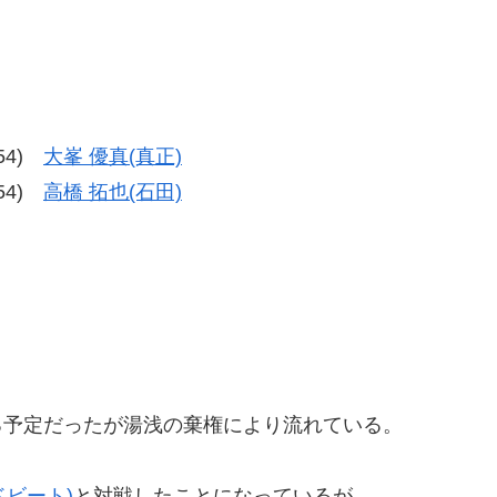
-54)
大峯 優真(真正)
-54)
高橋 拓也(石田)
る予定だったが湯浅の棄権により流れている。
ドビート)
と対戦したことになっているが、