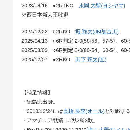
2023/04/16 ●2RTKO
永岡 大聖(ヨシヤマ)
※西日本新人王敗退
2024/12/22 ○2RKO
堀 翔大(JM加古川)
2025/04/13 ○6R判定 2-0(58-56、57-57、60
2025/08/03 ○6R判定 3-0(60-54、60-54、60
2025/12/07 ●2RKO
田下 翔太(匠)
【補足情報】
・徳島県出身。
・2018/12/24には
高橋 良季(オール)
と対戦す
・アマチュア戦績：5戦2勝3敗。
・BoxRecでは2020/11/22に
池口 大夢(ワイル