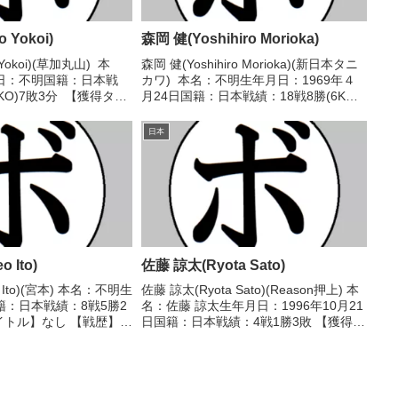
 Yokoi)
森岡 健(Yoshihiro Morioka)
 Yokoi)(草加丸山) 本
森岡 健(Yoshihiro Morioka)(新日本タニ
日：不明国籍：日本戦
カワ) 本名：不明生年月日：1969年４
8KO)7敗3分 【獲得タイ
月24日国籍：日本戦績：18戦8勝(6KO)9
度東日本スーパーフェザ
敗1分 【獲得タイトル】なし 【戦歴】
1965/07/15 △4R
1994/12/05 ○4R判定 (採点不明) 八
日本
木...
 Ito)
佐藤 諒太(Ryota Sato)
 Ito)(宮本) 本名：不明生
佐藤 諒太(Ryota Sato)(Reason押上) 本
：日本戦績：8戦5勝2
名：佐藤 諒太生年月日：1996年10月21
イトル】なし 【戦歴】
日国籍：日本戦績：4戦1勝3敗 【獲得タ
●4RKO 大井 丈夫(関
イトル】なし 【戦歴】2018/01/13
22 ○4R判定 (採点不明)
●4R判定 0-2(38-38、37-39、37-39...