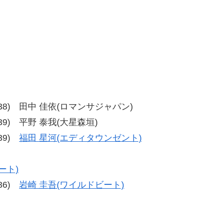
6、39-38) 田中 佳依(ロマンサジャパン)
37-39) 平野 泰我(大星森垣)
-39)
福田 星河(エディタウンゼント)
ート)
-36)
岩崎 圭吾(ワイルドビート)