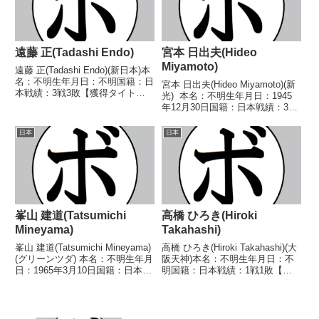
遠藤 正(Tadashi Endo)
宮本 日出夫(Hideo
Miyamoto)
遠藤 正(Tadashi Endo)(新日本)本
名：不明生年月日：不明国籍：日
宮本 日出夫(Hideo Miyamoto)(新
本戦績：3戦3敗【獲得タイト
光) 本名：不明生年月日：1945
ル】なし【戦歴】■1947年度東日
年12月30日国籍：日本戦績：38
本バンタム級新人王1回戦
戦19勝(3KO)14敗5分 【獲得タイ
1948/01/03 ●4R判定 (採点不
トル】なし 【戦歴】
日本
日本
明) 原田 盛造(日新)※東日本
1963/07/07 ○4R判定 (採点不
新...
明) 西 武範(...
峯山 建道(Tatsumichi
高橋 ひろき(Hiroki
Mineyama)
Takahashi)
峯山 建道(Tatsumichi Mineyama)
高橋 ひろき(Hiroki Takahashi)(大
(グリーンツダ) 本名：不明生年月
阪天神)本名：不明生年月日：不
日：1965年3月10日国籍：日本戦
明国籍：日本戦績：1戦1敗【獲
績：5戦1勝(1KO)4敗 【獲得タイ
得タイトル】なし【戦歴】
トル】なし 【戦歴】
2013/11/10 ●(試合詳細不明)
1985/06/27 ○2RKO 原田 雅貴
中村 優也(フリー)【補足情報】・
(白鷺)■198...
ABCジャパン管轄のリングで...