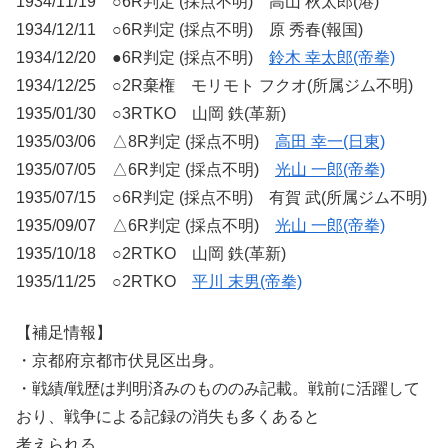
1934/11/19 ○6R判定 (採点不明) 高山 秋太郎(港)
1934/12/11 ○6R判定 (採点不明) 原 秀春(報国)
1934/12/20 ●6R判定 (採点不明)
鈴木 幸太郎(帝拳)
1934/12/25 ○2R棄権 モリモト フクオ(所属ジム不明)
1935/01/30 ○3RTKO 山岡 鉄(革新)
1935/03/06 △8R判定 (採点不明)
高田 幸一(日東)
1935/07/05 △6R判定 (採点不明)
光山 一郎(帝拳)
1935/07/15 ○6R判定 (採点不明) 有賀 武(所属ジム不明)
1935/09/07 △6R判定 (採点不明)
光山 一郎(帝拳)
1935/10/18 ○2RTKO 山岡 鉄(革新)
1935/11/25 ○2RTKO
平川 末男(帝拳)
【補足情報】
・京都府京都市伏見区出身。
・戦績/戦歴は判明済みのもののみ記載。戦前に活躍して
おり、戦争による記録の消失も多くあると
考えられる。