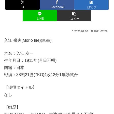
X
Facebook
はてブ
LINE
コピー
2020.09.03
2021.07.22
入江 盛夫(Morio Irie)(東拳)
本名：入江 友一
生年月日：1915年(月日不明)
国籍：日本
戦績：38戦21勝(7KO)4敗12分1無効試合
【獲得タイトル】
なし
【戦歴】