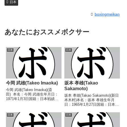
日本
boxingmeikan
あなたにおススメボクサー
日本
日本
今岡 武雄(Takeo Imaoka)
坂本 孝雄(Takao
Sakamoto)
今岡 武雄(Takeo Imaoka)(斎
田) 本名：今岡 武雄生年月日：
坂本 孝雄(Takao Sakamoto)(新日
1971年1月3日国籍：日本戦績：
本木村)本名：坂本 孝雄生年月
27戦23勝(12KO)4敗 【獲得タイ
日：1965年1月27日国籍：日本戦
トル】1993年度B級トーナメント
績：11戦9勝(9KO)2敗【獲得タイ
フェザー級優勝1994年度A級トー
トル】1987年度B級トーナメント
日本
日本
ナメントフェザー級優...
ウェルター級優勝第24代日本ス
ーパーウェルター級王座【...