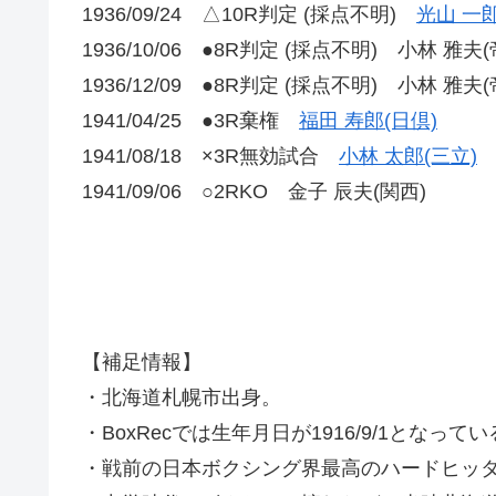
1936/09/24 △10R判定 (採点不明)
光山 一郎
1936/10/06 ●8R判定 (採点不明) 小林 雅夫(
1936/12/09 ●8R判定 (採点不明) 小林 雅夫(
1941/04/25 ●3R棄権
福田 寿郎(日倶)
1941/08/18 ×3R無効試合
小林 太郎(三立)
1941/09/06 ○2RKO 金子 辰夫(関西)
【補足情報】
・北海道札幌市出身。
・BoxRecでは生年月日が1916/9/1となっている。
・戦前の日本ボクシング界最高のハードヒッ