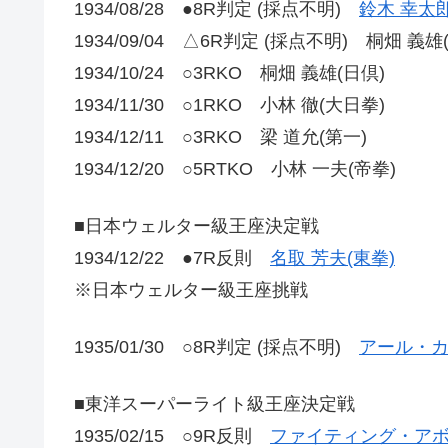
1934/08/28 ●8R判定 (採点不明)
鈴木 幸太郎
1934/09/04 △6R判定 (採点不明) 桐畑 義雄
1934/10/24 ○3RKO 桐畑 義雄(日倶)
1934/11/30 ○1RKO 小林 徹(大日拳)
1934/12/11 ○3RKO 梁 道允(第一)
1934/12/20 ○5RTKO 小林 一夫(帝拳)
■日本ウェルター級王座決定戦
1934/12/22 ●7R反則
名取 芳夫(東拳)
※日本ウェルター級王座挑戦
1935/01/30 ○8R判定 (採点不明)
アール・カ
■東洋スーパーライト級王座決定戦
1935/02/15 ○9R反則
ファイティング・アボ