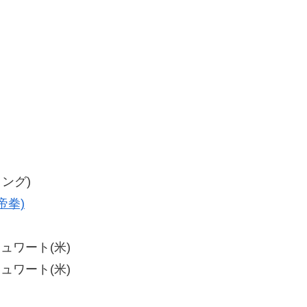
リング)
帝拳)
チュワート(米)
チュワート(米)