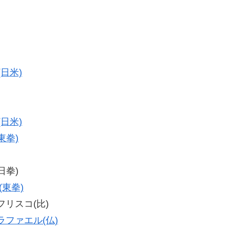
(日米)
(日米)
東拳)
日拳)
(東拳)
・フリスコ(比)
ラファエル(仏)