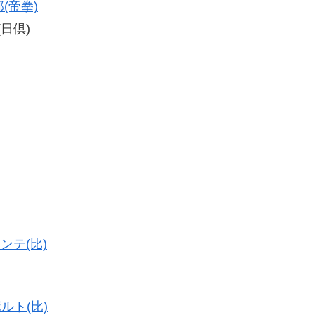
(帝拳)
(日倶)
ンテ(比)
ルト(比)