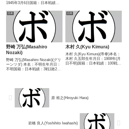
16戦8勝(2KO)7敗1分 【獲得タイ
1945年3月6日国籍：日本戦績：
トル】1992年度全日本フェザー
49戦31勝(9KO)11敗6分1無判
級新人王 【戦歴】1992/04/09
定 【獲得タイトル】1963年度全
日本
日本
●2RKO 松崎 ...
日本フライ級新人王 【戦歴】
1962/10/17 ...
野崎 万弘(Masahiro
木村 久(Kyu Kimura)
Nozaki)
木村 久(Kyu Kimura)(帝拳)本名：
木村 久五郎生年月日：1908年(月
野崎 万弘(Masahiro Nozaki)(グリ
日不明)国籍：日本戦績：100戦51
ーンツダ) 本名：不明生年月日：
勝(22KO)31敗18分【獲得タイト
不明国籍：日本戦績：3戦1敗2
ル】なし【戦歴】1926/08/27
分 【獲得タイトル】なし 【戦
△6R判定 (採点不明) 佐藤 東洋
歴】1985/09/17 ●4R判定 (採点
(帝拳)1...
不明) 林野 行伸(大阪帝
拳)1988/03/24 △...
原 裕之(Hiroyuki Hara)
岩橋 良人(Yoshihito Iwahashi)