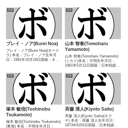
日本
日本
ブレイ・ノア(Burei Noa)
山本 智春(Tomoharu
Yamamoto)
ブレイ・ノア(Burei Noa)(オーク
ラ) 本名：ブレイ・ノア生年月
山本 智春(Tomoharu Yamamoto)
日：1991年10月18日国籍：オラ
(ミカド)本名：不明生年月日：
ンダ戦績：2戦1勝(1KO)1敗 【獲
1961年5月11日国籍：日本戦績：
得タイトル】なし 【戦歴】
8戦7勝(6KO)1敗【獲得タイト
2024/10/26 ●3RTKO 佐藤 慶
ル】1980年度全日本フェザー級
日本
日本
吾(DANGAN郡山)2...
新人王【戦歴】1979/07/12
○1RKO 鈴木 聡(鈴...
塚本 敏信(Toshinobu
斉藤 清人(Kiyoto Saito)
Tsukamoto)
斉藤 清人(Kiyoto Saito)(キク
チ) 本名：斉藤 清人生年月日：
塚本 敏信(Toshinobu Tsukamoto)
1973年8月6日国籍：日本戦績：
(東海) 本名：不明生年月日：