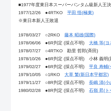
■1977年度東日本スーパーバンタム級新人王
1977/12/26 ●4RTKO
平田 悟(極東)
※東日本新人王敗退
1978/03/27 ○2RKO
藤本 昭雄(国際)
1978/06/06 ●6R判定 (採点不明)
大橋 等(ヨ
1978/07/27 ○4RTKO 勘里 哲郎(斉田)
1978/10/26 ●6R判定 (採点不明) 小林 義明
1979/02/27 ●6R判定 (採点不明)
平良 寿輔(
1979/10/05 ○1RKO
大草 繁(新日本宇都宮)
1979/11/27 ○8R判定 (採点不明)
長嶋 清(
1980/02/28 ●8R判定 (採点不明)
石嶺 昇(