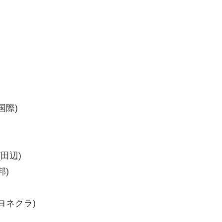
国際)
(田辺)
邦)
(ヨネクラ)