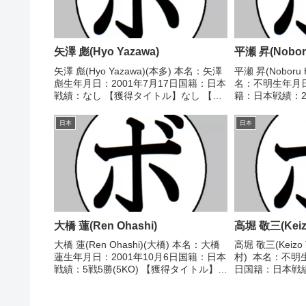
矢澤 彪(Hyo Yazawa)
平瀬 昇(Noboru
矢澤 彪(Hyo Yazawa)(本多) 本名：矢澤
平瀬 昇(Noboru
彪生年月日：2001年7月17日国籍：日本
名：不明生年月日
戦績：なし 【獲得タイトル】なし 【戦
籍：日本戦績：25
歴】なし 【補足情報】・千葉県睦沢町
分 【獲得タイト
出身。・2024/09/17にC級プロテスト合
ェザー級新人王 【
日本
日本
格。・2025/08/1...
○4R判定 3...
大橋 蓮(Ren Ohashi)
高堀 敬三(Keizo
大橋 蓮(Ren Ohashi)(大橋) 本名：大橋
高堀 敬三(Keizo 
蓮生年月日：2001年10月6日国籍：日本
村) 本名：不明生
戦績：5戦5勝(5KO) 【獲得タイトル】
日国籍：日本戦績：
2022年度国体成年の部優勝(アマチュ
分 【獲得タイト
ア)2022年度全日本選手権ライト級優勝
ナメントフライ
(アマチュア) 【戦歴】...
1985/04/05 ...