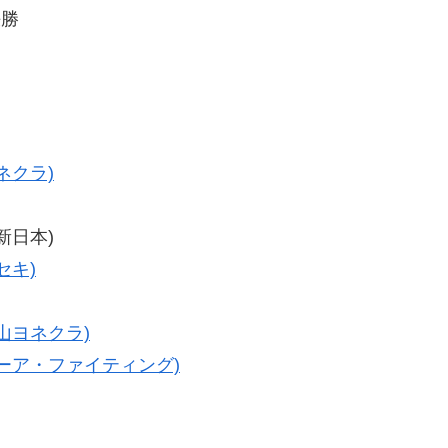
決勝
ネクラ)
(新日本)
セキ)
小山ヨネクラ)
トーア・ファイティング)