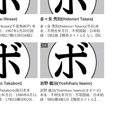
 Hirase)
多々良 秀則(Hidenori Tatara)
 Hirase)(千里馬神戸) 本
多々良 秀則(Hidenori Tatara)(平石)本
：1967年1月20日国
名：不明生年月日：不明国籍：日本戦
戦17勝(13KO)6敗2
績：1戦1敗【獲得タイトル】なし【戦
ル】1991年度西日本フ
歴】1980/03/26 ●2RKO 中島 木太郎
戦歴】1990/07/28
(北陸石丸)【補足情報】・BoxRecでは
日本
選手情報の掲載がない。...
 Takabori)
岩野 義治(Yoshiharu Iwano)
Takabori)(新日本木
岩野 義治(Yoshiharu Iwano)(オギクボ)
年月日：1966年6月11
本名：不明生年月日：不明国籍：日本戦
17戦10勝(5KO)5敗2
績：9戦4勝4敗1分【獲得タイトル】な
ル】1988年度B級トー
し【戦歴】1966/06/19 ○4R判定 (採点
級優勝 【戦歴】
不明) 西岡 盛一(リキ)1966/08/01
△4R判定 ...