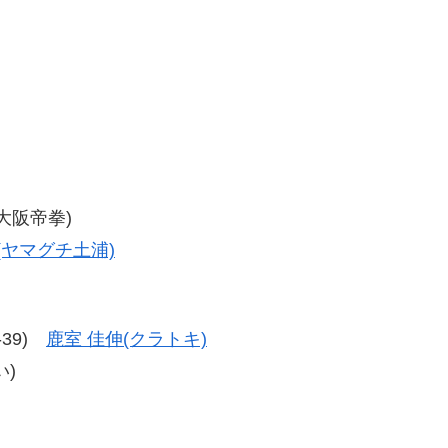
(大阪帝拳)
(ヤマグチ土浦)
8-39)
鹿室 佳伸(クラトキ)
)