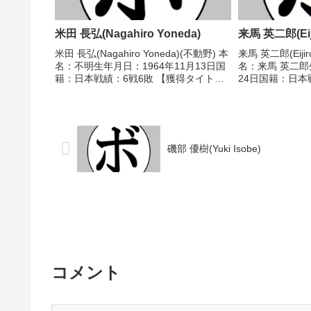
米田 長弘(Nagahiro Yoneda)
来馬 英二郎(Eiji
米田 長弘(Nagahiro Yoneda)(不動野) 本
来馬 英二郎(Eijir
名：不明生年月日：1964年11月13日国
名：来馬 英二郎
籍：日本戦績：6戦6敗 【獲得タイト
24日国籍：日本
ル】なし 【戦歴】1987/05/09
(10KO)9敗3
●1RKO 平野 芳弘(緑)■1987年度中日本
日本フェザー級
フェザー級新人王...
級王座第33代日本
磯部 優樹(Yuki Isobe)
コメント