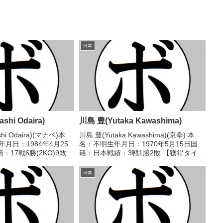
日本
hi Odaira)
川島 豊(Yutaka Kawashima)
i Odaira)(マナベ)本
川島 豊(Yutaka Kawashima)(京拳) 本
月日：1984年4月25
名：不明生年月日：1970年5月15日国
17戦6勝(2KO)9敗2
籍：日本戦績：3戦1勝2敗 【獲得タイト
ル】なし【戦歴】
ル】なし 【戦歴】1992/11/03 ○4R判
R判定 3-0(40-37、40-
定 (採点不明) 天野 隆次(松
日本
田)1993/08/25...