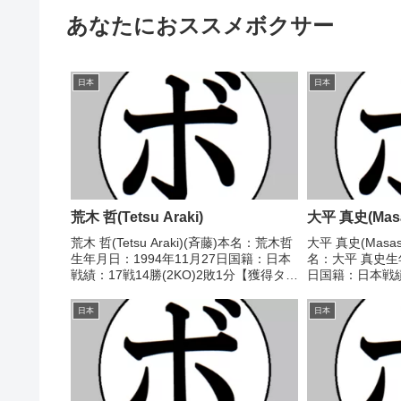
あなたにおススメボクサー
日本
日本
荒木 哲(Tetsu Araki)
大平 真史(Masas
荒木 哲(Tetsu Araki)(斉藤)本名：荒木哲
大平 真史(Masash
生年月日：1994年11月27日国籍：日本
名：大平 真史生年
戦績：17戦14勝(2KO)2敗1分【獲得タイ
日国籍：日本戦績：
トル】第2代日本バンタム級ユース王座
分【獲得タイト
【戦歴】2014/07/21 △4R判定 1-1(37-
2008/08/02 ○4
日本
日本
38、...
37、40...