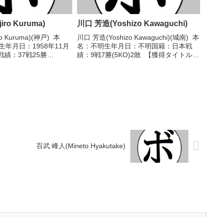
ro Kuruma)
川口 芳造(Yoshizo Kawaguchi)
o Kuruma)(神戸) 本
川口 芳造(Yoshizo Kawaguchi)(城南) 本
生年月日：1958年11月
名：不明生年月日：不明国籍：日本戦
戦績：37戦25勝
績：9戦7勝(5KO)2敗 【獲得タイトル】
分 【獲得タイトル】第28代
なし 【戦歴】1949/07/02 ●6R判定
王座第30代日本フェザー
(採点不明) 成尾 良明(笹崎)1949/07/...
フェ...
百武 峰人(Mineto Hyakutake)