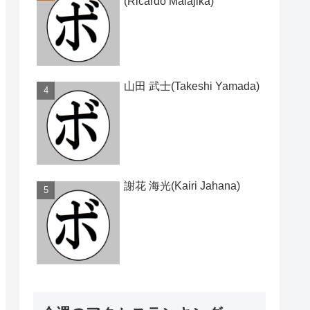
(Ricardo Malajika)
山田 武士(Takeshi Yamada)
謝花 海光(Kairi Jahana)