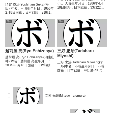
小出 大貴生年月日：1986年4月
須賀 義治(Yoshiharu Suka)(松
18日国籍：日本戦績：33戦22勝
田) 本名：不明生年月日：1956年
(9KO)9敗2分 【獲得タイトル】
2月8日国籍：日本戦績：21戦10
2005年度中日本ライト級新人
勝(5KO)8敗3分 【獲得タイトル】
王 【戦歴】2004/09/20 ○4R判
1974年度中日本フライ級新人
日本
日本
定 3-0(3...
王 【戦歴】■1974年度中日本フ
ライ級新人王予選197...
越前屋 亮(Ryo Echizenya)
三好 忠治(Tadaharu
Miyoshi)
越前屋 亮(Ryo Echizenya)(湘南山
神) 本名：越前屋 亮生年月日：
三好 忠治(Tadaharu Miyoshi)(オ
2004年6月18日国籍：日本戦績：
ール)本名：不明生年月日：不明
9戦4勝(1KO)4敗1分 【獲得タイ
国籍：日本戦績：7戦5勝(4KO)2
トル】なし 【戦歴】
敗【獲得タイトル】なし【戦歴】
2023/09/10 ●4R判定 0-3(37-
1946/12/31 ○4R判定 (採点不
39、37-39、...
明) 金澤 宗吉(オー
ル)1947/01/18 ○2...
立村 光雄(Mitsuo Tatemura)