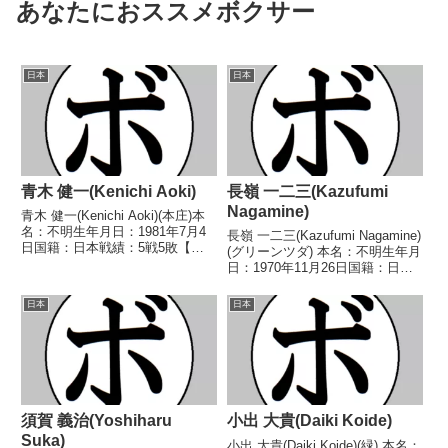
あなたにおススメボクサー
日本
日本
青木 健一(Kenichi Aoki)
長嶺 一二三(Kazufumi
Nagamine)
青木 健一(Kenichi Aoki)(本庄)本
名：不明生年月日：1981年7月4
長嶺 一二三(Kazufumi Nagamine)
日国籍：日本戦績：5戦5敗【獲
(グリーンツダ) 本名：不明生年月
得タイトル】なし【戦歴】
日：1970年11月26日国籍：日本
2002/03/23 ●4R判定 0-3(36-
戦績：17戦16勝(10KO)1敗 【獲
40、37-40、37-40) 工藤 貢(ファ
得タイトル】なし 【戦歴】
日本
日本
イティング...
1989/04/18 ○1RTKO 伊藤 安
慈(心和会...
須賀 義治(Yoshiharu
小出 大貴(Daiki Koide)
Suka)
小出 大貴(Daiki Koide)(緑) 本名：