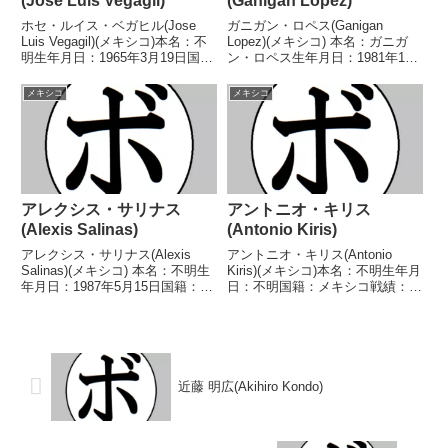
(Jose Luis Vegagil)
(Ganigan Lopez)
ホセ・ルイス・ベガヒル(Jose
ガニガン・ロペス(Ganigan
Luis Vegagil)(メキシコ)本名：不
Lopez)(メキシコ) 本名：ガニガ
明生年月日：1965年3月19日国
ン・ロペス生年月日：1981年11
籍：メキシコ戦績：41戦21勝
月22日国籍：メキシコ戦績：52
(18KO)18敗2分【獲得タイトル】
戦38勝(19KO)14敗 【獲得タイト
メキシコ
メキシコ
米-カリフォルニア州スーパーバ
ル】WBCカリブ海ミニマム級王
ンタム級王座【戦歴】1985...
座WBCラテンアメリカフライ級
シ...
アレクシス・サリナス
アントニオ・キリス
(Alexis Salinas)
(Antonio Kiris)
アレクシス・サリナス(Alexis
アントニオ・キリス(Antonio
Salinas)(メキシコ) 本名：不明生
Kiris)(メキシコ)本名：不明生年月
年月日：1987年5月15日国籍：メ
日：不明国籍：メキシコ戦績：
キシコ戦績：14戦5勝(3KO)8敗1
14戦7勝(2KO)7敗 【獲得タイト
分 【獲得タイトル】WBCスペイ
ル】なし【戦歴】1971/06/16
ン語圏スーパーフェザー級王座
○4RTKO ベンジャミン・リベラ
WBCスペイン語圏スーパーフ...
(メキシコ)1971/12...
近藤 明広(Akihiro Kondo)