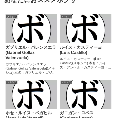
メキシコ
メキシコ
ガブリエル・バレンスエラ
ルイス・カスティーヨ
(Gabriel Gollaz
(Luis Castillo)
Valenzuela)
ルイス・カスティーヨ(Luis
Castillo)(メキシコ) 本名：ルイ
ガブリエル・バレンスエラ
ス・アンヘル・カスティーヨ・ソ
(Gabriel Gollaz Valenzuela)(メキ
ト生年月日：1997年7月16日国
シコ) 本名：ガブリエル・ゴジャ
籍：メキシコ戦績：24戦22勝
ス・バレンスエラ生年月日：
(14KO)1敗1分 【獲得タイトル】
1994年10月18日国籍：メキシコ
メキシコ
メキシコ
なし 【戦歴】2014/04/11...
戦績：38戦32勝(18KO)5敗1
分 【獲得タイトル】WBC...
ホセ・ルイス・ベガヒル
ガニガン・ロペス