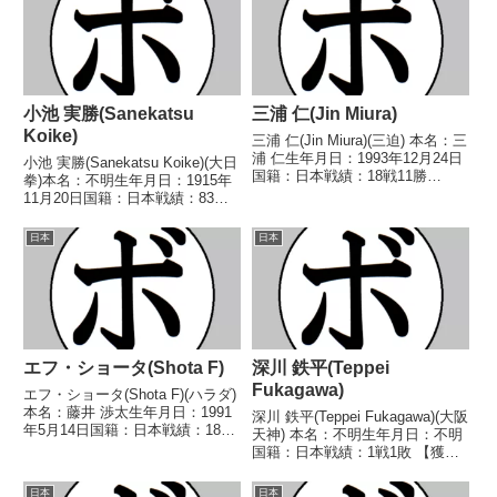
小池 実勝(Sanekatsu
三浦 仁(Jin Miura)
Koike)
三浦 仁(Jin Miura)(三迫) 本名：三
浦 仁生年月日：1993年12月24日
小池 実勝(Sanekatsu Koike)(大日
国籍：日本戦績：18戦11勝
拳)本名：不明生年月日：1915年
(2KO)3敗4分【獲得タイトル】
11月20日国籍：日本戦績：83戦
2014年度C級トーナメントフェザ
36勝(15KO)26敗20分1無効試合
ー級優勝2016年度B級トーナメン
【獲得タイトル】第10代(戦前)日
日本
日本
トスーパーバンタム級優勝...
本フェザー級王座【戦歴】
1932/07/17 ○...
エフ・ショータ(Shota F)
深川 鉄平(Teppei
Fukagawa)
エフ・ショータ(Shota F)(ハラダ)
本名：藤井 渉太生年月日：1991
深川 鉄平(Teppei Fukagawa)(大阪
年5月14日国籍：日本戦績：18戦
天神) 本名：不明生年月日：不明
3勝14敗1分【獲得タイトル】な
国籍：日本戦績：1戦1敗 【獲得
し【戦歴】2008/11/14 ●4R判定
タイトル】なし 【戦歴】
0-2(37-40、38-39、38-38) 佐藤
2023/07/16 ●4R判定 0-3(36-
日本
日本