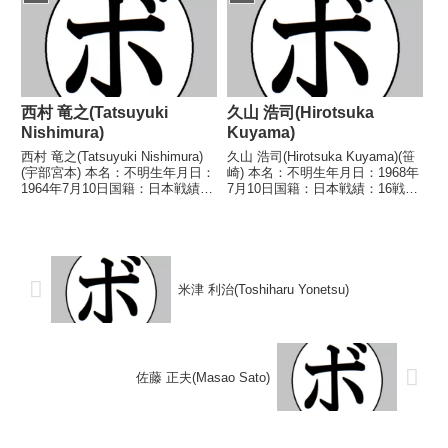
逸...
40、35-40、36-40) スーパー・
サトシ君(大...
西村 竜之(Tatsuyuki
久山 浩司(Hirotsuka
Nishimura)
Kuyama)
西村 竜之(Tatsuyuki Nishimura)
久山 浩司(Hirotsuka Kuyama)(笹
(宇部宮本) 本名：不明生年月日：
崎) 本名：不明生年月日：1968年
1964年7月10日国籍：日本戦績：
7月10日国籍：日本戦績：16戦7
7戦2勝(1KO) 4敗1分 【獲得タイ
勝(4KO) 6敗3分 【獲得タイト
トル】なし 【戦歴】
ル】なし 【戦歴】1992/07/25
1985/03/03 ○2RTKO 加普部
○1RKO 上田 俊一(エイティーン
義幸(筑豊)1...
古河)1...
米津 利治(Toshiharu Yonetsu)
佐藤 正夫(Masao Sato)