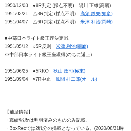
1950/12/03 ●8R判定 (採点不明) 陽川 正雄(高麗)
1951/03/21 △8R判定 (採点不明)
高須 鉄夫(知多)
1951/04/07 △6R判定 (採点不明)
米津 利治(岡崎)
■中部日本ライト級王座決定戦
1951/05/12 ○5R反則
米津 利治(岡崎)
※中部日本ライト級王座獲得(のちに返上)
1951/06/25 ●5RKO
秋山 政司(極東)
1951/09/04 ×7R中止
風間 桂二郎(オール)
【補足情報】
・戦績/戦歴は判明済みのもののみ記載。
・BoxRecでは2戦分の掲載となっている。(2020/08/31時