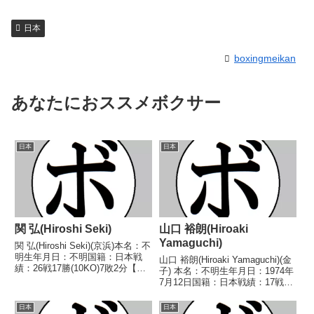
日本
boxingmeikan
あなたにおススメボクサー
日本
日本
関 弘(Hiroshi Seki)
山口 裕朗(Hiroaki
Yamaguchi)
関 弘(Hiroshi Seki)(京浜)本名：不
明生年月日：不明国籍：日本戦
山口 裕朗(Hiroaki Yamaguchi)(金
績：26戦17勝(10KO)7敗2分【獲
子) 本名：不明生年月日：1974年
得タイトル】なし【戦歴】
7月12日国籍：日本戦績：17戦10
1946/08/25 ●1RTKO 福島 五
勝(6KO)7敗 【獲得タイトル】な
郎(所属ジム不明)1946/09/08
し 【戦歴】1993/10/18
日本
日本
○1RKO 平...