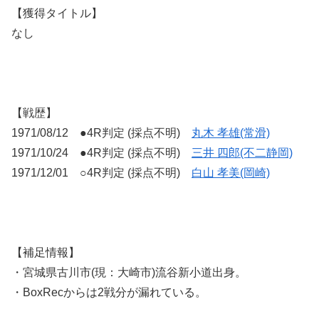
【獲得タイトル】
なし
【戦歴】
1971/08/12 ●4R判定 (採点不明)
丸木 孝雄(常滑)
1971/10/24 ●4R判定 (採点不明)
三井 四郎(不二静岡)
1971/12/01 ○4R判定 (採点不明)
白山 孝美(岡崎)
【補足情報】
・宮城県古川市(現：大崎市)流谷新小道出身。
・BoxRecからは2戦分が漏れている。