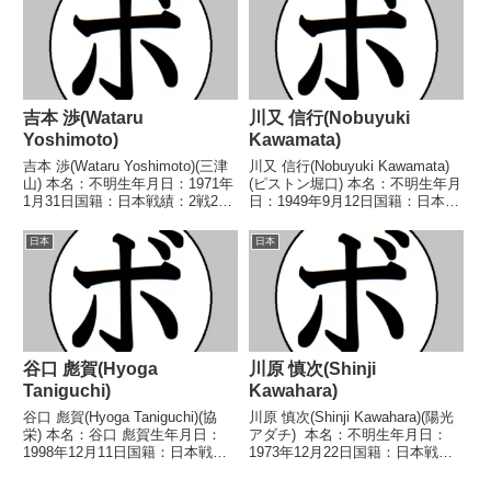
○1RKO 中野 貴史(赤
坂)1994/01/...
吉本 渉(Wataru
川又 信行(Nobuyuki
Yoshimoto)
Kawamata)
吉本 渉(Wataru Yoshimoto)(三津
川又 信行(Nobuyuki Kawamata)
山) 本名：不明生年月日：1971年
(ピストン堀口) 本名：不明生年月
1月31日国籍：日本戦績：2戦2
日：1949年9月12日国籍：日本戦
敗 【獲得タイトル】なし 【戦
績：15戦5勝(3KO)7敗3分 【獲得
歴】2001/04/30 ●3RTKO 百々
タイトル】なし 【戦歴】
日本
日本
晃瑞(駿河)2001/10/28
1968/08/26 ○2RKO 橋本 裕二
●1RKO ...
(中村)196...
谷口 彪賀(Hyoga
川原 慎次(Shinji
Taniguchi)
Kawahara)
谷口 彪賀(Hyoga Taniguchi)(協
川原 慎次(Shinji Kawahara)(陽光
栄) 本名：谷口 彪賀生年月日：
アダチ) 本名：不明生年月日：
1998年12月11日国籍：日本戦
1973年12月22日国籍：日本戦
績：12戦6勝(1KO)4敗2分 【獲得
績：33戦7勝(6KO)23敗3分 【獲
タイトル】2019年度全日本スー
得タイトル】なし 【戦歴】