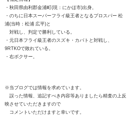
・秋田県由利郡金浦町(現：にかほ市)出身。
・のちに日本スーパーフライ級王者となるプロスパー 松
浦(当時：松浦 広平)と
対戦し、判定で勝利している。
・元日本フライ級王者のスズキ・カバトと対戦し、
9RTKOで敗れている。
・右ボクサー。
※当ブログでは情報を求めています。
誤った情報、追記すべき内容等ありましたら精査の上反
映させていただきますので
コメントいただけますと幸いです。