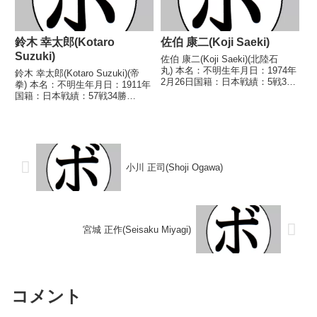
鈴木 幸太郎(Kotaro
佐伯 康二(Koji Saeki)
Suzuki)
佐伯 康二(Koji Saeki)(北陸石
丸) 本名：不明生年月日：1974年
鈴木 幸太郎(Kotaro Suzuki)(帝
2月26日国籍：日本戦績：5戦3勝
拳) 本名：不明生年月日：1911年
(3KO)2敗 【獲得タイトル】な
国籍：日本戦績：57戦34勝
し 【戦歴】1993/02/27
(13KO)15敗7分1無効試合 【獲得
○3RKO 小林 亮(武蔵ヨシヤ
タイトル】第9代(戦前)日本ライ
マ)1993/06/19 ○...
ト級王座(1934年度全日本選手権
ライト級優勝) 【戦歴】...
小川 正司(Shoji Ogawa)
宮城 正作(Seisaku Miyagi)
コメント