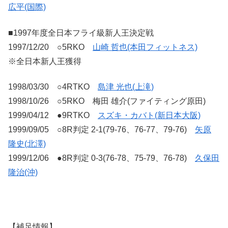
広平(国際)
■1997年度全日本フライ級新人王決定戦
1997/12/20 ○5RKO
山崎 哲也(本田フィットネス)
※全日本新人王獲得
1998/03/30 ○4RTKO
島津 光也(上滝)
1998/10/26 ○5RKO 梅田 雄介(ファイティング原田)
1999/04/12 ●9RTKO
スズキ・カバト(新日本大阪)
1999/09/05 ○8R判定 2-1(79-76、76-77、79-76)
矢原
隆史(北澤)
1999/12/06 ●8R判定 0-3(76-78、75-79、76-78)
久保田
隆治(沖)
【補足情報】