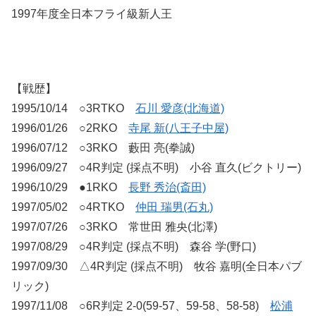
1997年度全日本フライ級新人王
【戦歴】
1995/10/14 ○3RTKO
石川 愛彦(北海道)
1996/01/26 ○2RKO
寺尾 新(八王子中屋)
1996/07/12 ○3RKO 藪田 亮(拳誠)
1996/09/27 ○4R判定 (採点不明) 小谷 直久(ビクトリー)
1996/10/29 ●1RKO
長野 秀治(斎田)
1997/05/02 ○4RTKO
仲田 瑞男(石丸)
1997/07/26 ○3RKO 常世田 雅央(北澤)
1997/08/29 ○4R判定 (採点不明) 森谷 学(野口)
1997/09/30 △4R判定 (採点不明) 牧谷 嘉明(全日本パブ
リック)
1997/11/08 ○6R判定 2-0(59-57、59-58、58-58)
松浦