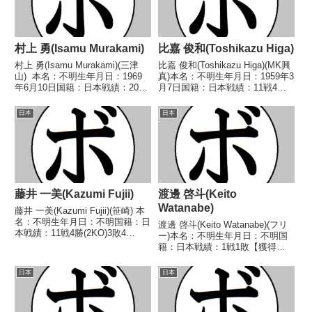
村上 勇(Isamu Murakami)
比嘉 俊和(Toshikazu Higa)
村上 勇(Isamu Murakami)(三津
比嘉 俊和(Toshikazu Higa)(MK興
山) 本名：不明生年月日：1969
真)本名：不明生年月日：1959年3
年6月10日国籍：日本戦績：20戦
月7日国籍：日本戦績：11戦4勝7
7勝(1KO)11敗2分 【獲得タイト
敗【獲得タイトル】なし【戦歴】
ル】1994年度中日本スーパーフ
1978/09/14 ○4R判定 (採点不
日本
日本
ライ級新人王 【戦歴】
明) 高橋 金美(京
1992/01/15 ●4R...
浜)1978/10/15 ○...
藤井 一美(Kazumi Fujii)
渡邊 啓斗(Keito
Watanabe)
藤井 一美(Kazumi Fujii)(笹崎) 本
名：不明生年月日：不明国籍：日
渡邊 啓斗(Keito Watanabe)(フリ
本戦績：11戦4勝(2KO)3敗4
ー)本名：不明生年月日：不明国
分 【獲得タイトル】なし 【戦
籍：日本戦績：1戦1敗【獲得タ
歴】1988/06/20 ○4R判定 (採点
イトル】なし【戦歴】
不明) 玉田 力丸(協栄)■1988年度
2019/06/09 ●4R判定 0-3(36-
日本
日本
東日本ウェル...
40、36-40、36-40) 後藤 心大(大
阪天神)【補足情報...