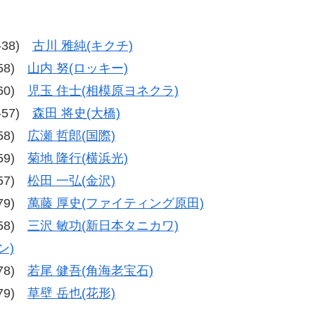
0‐38)
古川 雅純(キクチ)
-58)
山内 努(ロッキー)
-60)
児玉 住士(相模原ヨネクラ)
7-57)
森田 将史(大橋)
-58)
広瀬 哲郎(国際)
-59)
菊地 隆行(横浜光)
-57)
松田 一弘(金沢)
-79)
萬藤 厚史(ファイティング原田)
-58)
三沢 敏功(新日本タニカワ)
ン)
-78)
若尾 健吾(角海老宝石)
-79)
草壁 岳也(花形)