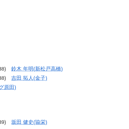
‐38)
鈴木 年明(新松戸高橋)
‐38)
吉田 拓人(金子)
グ原田)
-39)
坂田 健史(協栄)