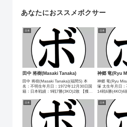
あなたにおススメボクサー
日本
日本
田中 将樹(Masaki Tanaka)
神郷 竜(Ryu Mi
田中 将樹(Masaki Tanaka)(福間S) 本
神郷 竜(Ryu Mi
名：不明生年月日：1972年12月30日国
塚 太生年月日
籍：日本戦績：9戦7勝(3KO)2敗 【獲得
14戦6勝(4KO
タイトル】1999年度西部日本スーパー
なし 【戦歴】197
フェザー級新人王 【戦歴】
雪江 吉照(中村山梨
日本
日本
1997/10/05 ●1RKO 藤...
判定...