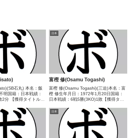
日本
sato)
富樫 修(Osamu Togashi)
sato)(SB石丸) 本名：飯
富樫 修(Osamu Togashi)(三迫)本名：富
：不明国籍：日本戦績：
樫 修生年月日：1972年1月20日国籍：
)6敗2分 【獲得タイトル】
日本戦績：6戦5勝(3KO)1敗【獲得タイ
9/07/27 ○3RTKO
トル】1989年度インターハイウェルタ
)1980/01/29 △4R
ー級優勝(アマチュア)1989年度国体少年
日本
の部ウェルター級優勝(...