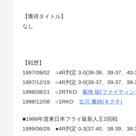
【獲得タイトル】
なし
【戦歴】
1997/09/02 ○4R判定 3-0(39‐38、39‐37、40
1997/12/19 ○4R判定 3-0(39‐37、39‐37、39
1998/08/21 ○2RTKO
菊地 聡(ファイティン
1998/12/08 ○1RKO
古川 雅純(キクチ)
■1999年度東日本フライ級新人王2回戦
1999/06/29 ●4R判定 0-3(37-40、38-39、38