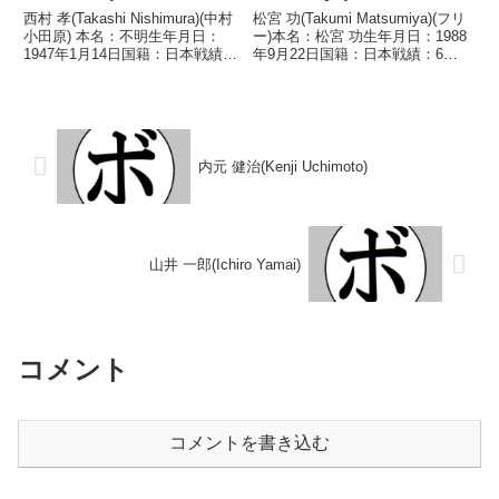
西村 孝(Takashi Nishimura)(中村
松宮 功(Takumi Matsumiya)(フリ
小田原) 本名：不明生年月日：
ー)本名：松宮 功生年月日：1988
1947年1月14日国籍：日本戦績：
年9月22日国籍：日本戦績：6戦2
8戦2勝5敗1分 【獲得タイトル】
勝3敗1分【獲得タイトル】なし
なし 【戦歴】1970/02/18 ●4R
【戦歴】2010/12/26 ●4R判定 0-
判定 (採点不明) 西田 久吉(タナ
2(37-38、37-38、38-38) 坂...
カ)197...
内元 健治(Kenji Uchimoto)
山井 一郎(Ichiro Yamai)
コメント
コメントを書き込む