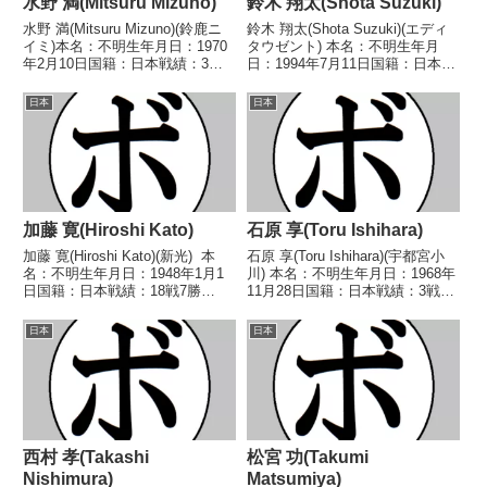
水野 満(Mitsuru Mizuno)
鈴木 翔太(Shota Suzuki)
水野 満(Mitsuru Mizuno)(鈴鹿ニ
鈴木 翔太(Shota Suzuki)(エディ
イミ)本名：不明生年月日：1970
タウゼント) 本名：不明生年月
年2月10日国籍：日本戦績：3戦2
日：1994年7月11日国籍：日本戦
勝(1KO)1敗【獲得タイトル】
績：1戦1勝(1KO) 【獲得タイト
1994年度中日本スーパーバンタ
ル】なし 【戦歴】2011/12/11
日本
日本
ム級新人王【戦歴】1994/06/24
○4RTKO 菅原 正啓(堺フェニッ
○1RTKO 田代 ...
クス興和) 【補...
加藤 寛(Hiroshi Kato)
石原 享(Toru Ishihara)
加藤 寛(Hiroshi Kato)(新光) 本
石原 享(Toru Ishihara)(宇都宮小
名：不明生年月日：1948年1月1
川) 本名：不明生年月日：1968年
日国籍：日本戦績：18戦7勝
11月28日国籍：日本戦績：3戦1
(2KO)8敗3分 【獲得タイトル】
勝2敗 【獲得タイトル】な
なし 【戦歴】1966/04/04
し 【戦歴】1990/10/08 ○4R判
日本
日本
●1RKO 田中 和夫(大阪新
定 (採点不明) 岡崎 順哉(東
和)1966/06/1...
拳)1990/12/0...
西村 孝(Takashi
松宮 功(Takumi
Nishimura)
Matsumiya)