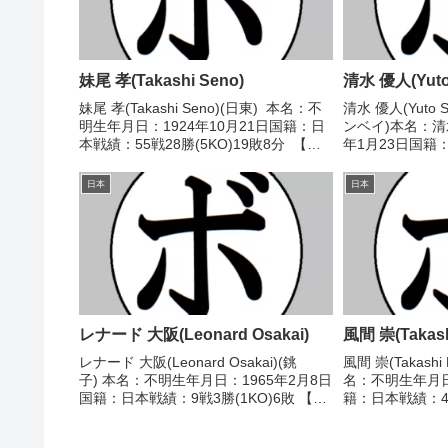
妹尾 孝(Takashi Seno)
清水 優人(Yuto 
妹尾 孝(Takashi Seno)(日東) 本名：不
清水 優人(Yuto 
明生年月日：1924年10月21日国籍：日
ンベイ)本名：清
本戦績：55戦28勝(5KO)19敗8分 【獲
年1月23日国籍
得タイトル】なし 【戦歴】
(5KO)5敗2分
1943/09/15 ○4R判定 (採点不明) 水島
日本スーパーウ
日本
日本
定男(所属ジ...
【戦歴】2007/04/
レナード 大阪(Leonard Osakai)
風間 崇(Takash
レナード 大阪(Leonard Osakai)(銚
風間 崇(Takash
子) 本名：不明生年月日：1965年2月8日
名：不明生年月日
国籍：日本戦績：9戦3勝(1KO)6敗 【獲
籍：日本戦績：4戦
得タイトル】なし 【戦歴】
タイトル】なし【戦
1989/04/01 ●3RKO 本藤 雄一(角海老
●4R判定 (採点