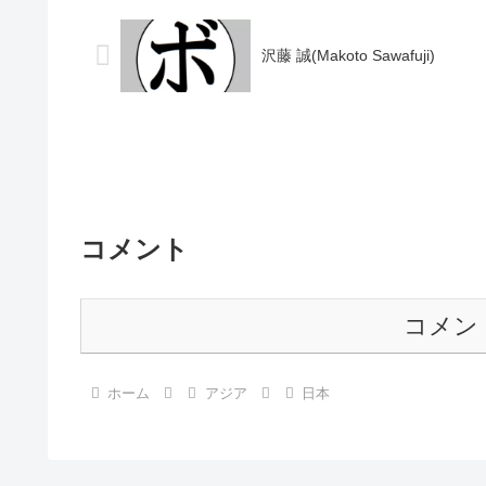
宝石)1989/05/2...
宝石勝又)2...
沢藤 誠(Makoto Sawafuji)
コメント
コメン
ホーム
アジア
日本