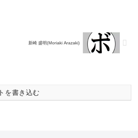
川)197...
新崎 盛明(Moriaki Arazaki)
トを書き込む