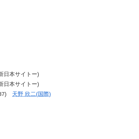
司(新日本サイトー)
司(新日本サイトー)
-37)
天野 欣二(国際)