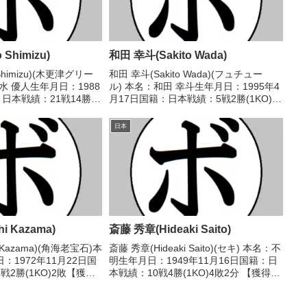
Shimizu)
和田 幸斗(Sakito Wada)
Shimizu)(木更津グリー
和田 幸斗(Sakito Wada)(フュチュー
水 優人生年月日：1988
ル) 本名：和田 幸斗生年月日：1995年4
：日本戦績：21戦14勝
月17日国籍：日本戦績：5戦2勝(1KO)2
【獲得タイトル】2019年度
敗1分 【獲得タイトル】なし 【戦歴】
ェルター級最強挑戦者
2018/02/18 ●4R判定 0-3(36-39、36-
日本
0...
40、...
i Kazama)
斎藤 秀章(Hideaki Saito)
i Kazama)(角海老宝石)本
斎藤 秀章(Hideaki Saito)(セキ) 本名：不
：1972年11月22日国
明生年月日：1949年11月16日国籍：日
2勝(1KO)2敗【獲得
本戦績：10戦4勝(1KO)4敗2分 【獲得タ
歴】2000/08/05
イトル】なし 【戦歴】1969/12/07
不明) 長井 祐太(角海老
○4R判定 (採点不明) 山本 隆俊(大