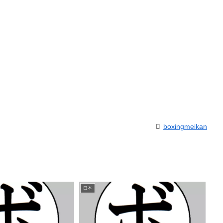
boxingmeikan
日本