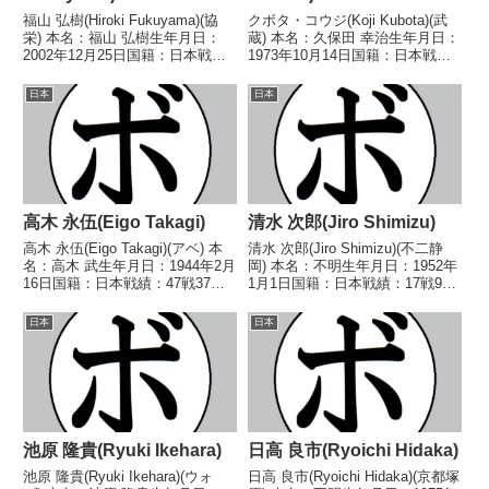
福山 弘樹(Hiroki Fukuyama)(協
クボタ・コウジ(Koji Kubota)(武
栄) 本名：福山 弘樹生年月日：
蔵) 本名：久保田 幸治生年月日：
2002年12月25日国籍：日本戦
1973年10月14日国籍：日本戦
績：7戦4勝3敗 【獲得タイトル】
績：12戦5勝(2KO)5敗2分 【獲得
なし 【戦歴】2022/09/11 ○4R
タイトル】なし 【戦歴】
日本
日本
判定 3-0(39-37、39-37、39-37)...
1992/04/21 ●4R判定 (採点不
明) 竹内 元康(陽光...
高木 永伍(Eigo Takagi)
清水 次郎(Jiro Shimizu)
高木 永伍(Eigo Takagi)(アベ) 本
清水 次郎(Jiro Shimizu)(不二静
名：高木 武生年月日：1944年2月
岡) 本名：不明生年月日：1952年
16日国籍：日本戦績：47戦37勝
1月1日国籍：日本戦績：17戦9勝
(8KO)8敗2分 【獲得タイトル】
(3KO)7敗1分 【獲得タイトル】
1964年度全日本フライ級新人王
1971年度中日本バンタム級新人
日本
日本
第22代日本バンタム級王座 【戦
王中部日本バンタム級王座 【戦
歴】1963/09/0...
歴】1970/03/19 ...
池原 隆貴(Ryuki Ikehara)
日高 良市(Ryoichi Hidaka)
池原 隆貴(Ryuki Ikehara)(ウォ
日高 良市(Ryoichi Hidaka)(京都塚