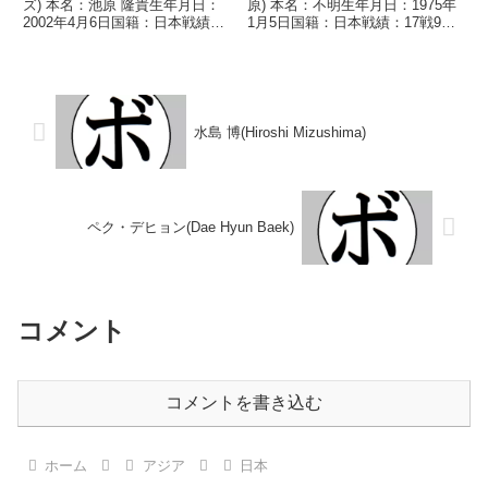
ズ) 本名：池原 隆貴生年月日：
原) 本名：不明生年月日：1975年
2002年4月6日国籍：日本戦績：6
1月5日国籍：日本戦績：17戦9勝
戦3勝(2KO)2敗1分 【獲得タイト
(4KO)6敗2分 【獲得タイトル】
ル】なし 【戦歴】2023/05/21
2001年度西日本スーパーフライ
○4R判定 3-0(39-37、40-36、39...
級新人王 【戦歴】■1992年度西
部日本フライ級新人...
水島 博(Hiroshi Mizushima)
ペク・デヒョン(Dae Hyun Baek)
コメント
コメントを書き込む
ホーム
アジア
日本