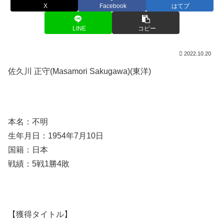
X
Facebook
はてブ
LINE
コピー
2022.10.20
佐久川 正守(Masamori Sakugawa)(東洋)
本名：不明
生年月日：1954年7月10日
国籍：日本
戦績：5戦1勝4敗
【獲得タイトル】