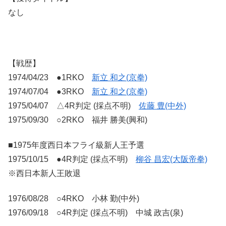
なし
【戦歴】
1974/04/23 ●1RKO
新立 和之(京拳)
1974/07/04 ●3RKO
新立 和之(京拳)
1975/04/07 △4R判定 (採点不明)
佐藤 豊(中外)
1975/09/30 ○2RKO 福井 勝美(興和)
■1975年度西日本フライ級新人王予選
1975/10/15 ●4R判定 (採点不明)
柳谷 昌宏(大阪帝拳)
※西日本新人王敗退
1976/08/28 ○4RKO 小林 勤(中外)
1976/09/18 ○4R判定 (採点不明) 中城 政吉(泉)