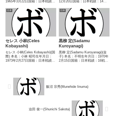
1965年3月22日国籍：日本戦績：
12月20日国籍：日本戦績：14戦4
11戦8勝(3KO)2敗1分 【獲得タイ
勝(2KO)6敗4分 【獲得タイトル】
トル】1986年度西日本フライ級
1988年度B級トーナメントライト
日本
日本
新人王 【戦歴】1985/01/16
フライ級優勝 【戦歴】
○4R判定...
1985/12/13...
セレス 小林(Celes
黒柳 定(Sadamu
Kobayashi)
Kuroyanagi)
セレス 小林(Celes Kobayashi)(国
黒柳 定(Sadamu Kuroyanagi)(金
際) 本名：小林 昭司生年月日：
子) 本名：不明生年月日：1970年
1973年2月27日国籍：日本戦績：
2月15日国籍：日本戦績：16戦10
32戦24勝(14KO)5敗3分 【獲得タ
勝(7KO)6敗 【獲得タイトル】な
イトル】1995年度B級トーナメン
し 【戦歴】1988/12/12
トスーパーフライ級優勝第44代
○1RKO 勝又 ミノル(高
日本フライ級王座...
村)1989/02/...
飯沼 宗秀(Munehide Iinuma)
迫田 俊一(Shunichi Sakota)