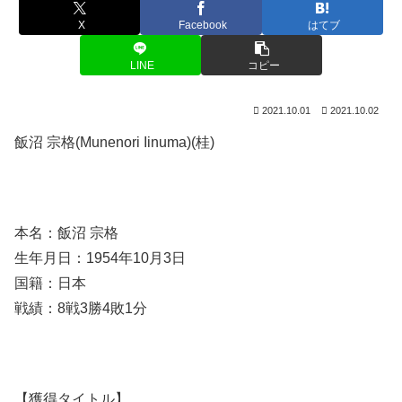
X
Facebook
はてブ
LINE
コピー
2021.10.01
2021.10.02
飯沼 宗格(Munenori Iinuma)(桂)
本名：飯沼 宗格
生年月日：1954年10月3日
国籍：日本
戦績：8戦3勝4敗1分
【獲得タイトル】