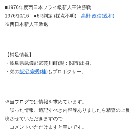
■1976年度西日本フライ級新人王決勝戦
1976/10/16 ●6R判定 (採点不明)
高野 政信(親和)
※西日本新人王敗退
【補足情報】
・岐阜県武儀郡武芸川町(現：関市)出身。
・弟の
飯沼 宗秀(桂)
もプロボクサー。
※当ブログでは情報を求めています。
誤った情報、追記すべき内容等ありましたら精査の上反
映させていただきますので
コメントいただけますと幸いです。