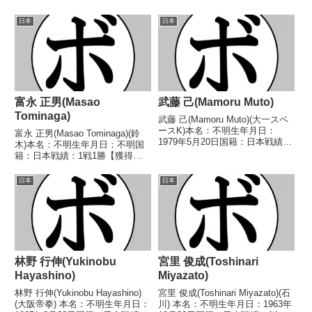
日本
日本
富永 正男(Masao
武藤 己(Mamoru Muto)
Tominaga)
武藤 己(Mamoru Muto)(大一スペ
ースK)本名：不明生年月日：
富永 正男(Masao Tominaga)(鈴
1979年5月20日国籍：日本戦績：
木)本名：不明生年月日：不明国
4戦3敗1分【獲得タイトル】なし
籍：日本戦績：1戦1勝【獲得タ
【戦歴】2005/10/10 △4R判定
イトル】なし【戦歴】
1-1(39-38、38-39、38-38) 大前
1958/12/02 ○4R判定 (採点不
日本
日本
博史(...
明) 関 光徳(新和)【補足情
報】・戦績は判明済みのもののみ
記載。・のち...
林野 行伸(Yukinobu
宮里 俊成(Toshinari
Hayashino)
Miyazato)
林野 行伸(Yukinobu Hayashino)
宮里 俊成(Toshinari Miyazato)(石
(大阪帝拳) 本名：不明生年月日：
川) 本名：不明生年月日：1963年