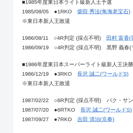
■1985年度東日本ライト級新人王予選
1985/08/05 ●1RKO
柴田 秀法(角海老宝石)
※東日本新人王敗退
1986/08/11 ○4R判定 (採点不明)
田村 富香(
1986/09/19 ○4R判定 (採点不明) 黒野 義春
■1986年度東日本スーパーライト級新人王決
1986/12/19 ●3RKO
長沢 誠二(ワールドS)
※東日本新人王敗退
1987/02/22 ○6R判定 (採点不明) パク・サ
1987/07/20 ●6RTKO
長沢 誠二(ワールドS)
1987/09/27 ●7RKO
吉田 清治(京拳)