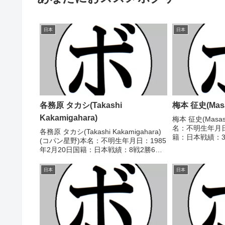
日本
日本
各務原 タカシ(Takashi
梅本 征史(Masa
Kakamigahara)
梅本 征史(Masas
名：不明生年月日
各務原 タカシ(Takashi Kakamigahara)
籍：日本戦績：3
(コパン星野)本名：不明生年月日：1985
ル】なし【戦歴】19
年2月20日国籍：日本戦績：8戦2勝6敗
(採点不明) 後藤
【獲得タイトル】なし【戦歴】
拳)1993/03/06 .
2014/07/06 ●4R判定 0-2(37-39、38-
日本
日本
39、38-...