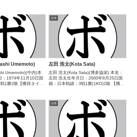
日本
shi Umemoto)
左田 浩太(Kota Sata)
hi Umemoto)(中内)本
左田 浩太(Kota Sata)(博多協栄) 本名：
：1974年11月10日国
左田 浩太生年月日：2000年8月25日国
戦1勝2敗【獲得タイト
籍：日本戦績：3戦1勝(1KO)2敗 【獲得
92/11/03 ●4R判定
タイトル】なし 【戦歴】2021/11/21
 昭(福岡帝
●1RTKO 長井 京志朗(宇部
..
BS)2022/03/2...
日本