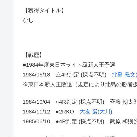
【獲得タイトル】
なし
【戦歴】
■1984年度東日本ライト級新人王予選
1984/06/18 △4R判定 (採点不明)
北島 義文
※東日本新人王敗退（規定により北島の勝者
1984/10/04 ○4R判定 (採点不明) 斉藤 朝
1984/11/12 ●2RKO
大友 巌(大川)
1985/06/10 ●4R判定 (採点不明) 武原 和則(