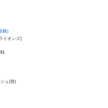
笹崎)
(ライオンズ)
勝戦
ンジュ(韓)