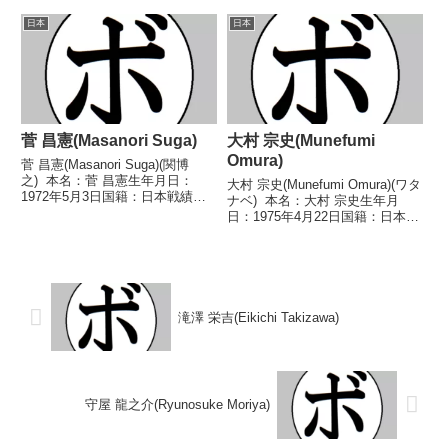
績：10戦4勝(1KO)5敗1分 【獲得
定 0-2(38-38、37-39、36-40) 浅
タイトル】なし 【戦歴】
日本
日本
井...
2021/09/23 ○4R判定 2-0(39-
37、...
菅 昌憲(Masanori Suga)
大村 宗史(Munefumi
Omura)
菅 昌憲(Masanori Suga)(関博
之) 本名：菅 昌憲生年月日：
大村 宗史(Munefumi Omura)(ワタ
1972年5月3日国籍：日本戦績：
ナベ) 本名：大村 宗史生年月
14戦5勝(2KO)7敗2分 【獲得タイ
日：1975年4月22日国籍：日本戦
トル】1989年度高校選抜ライト
績：17戦7勝(3KO)8敗2分 【獲得
フライ級優勝(アマチュア)1990年
タイトル】なし 【戦歴】
度国体少年の部ライト...
1997/09/02 ○4R判定 3-0(39‐
38、3...
滝澤 栄吉(Eikichi Takizawa)
守屋 龍之介(Ryunosuke Moriya)