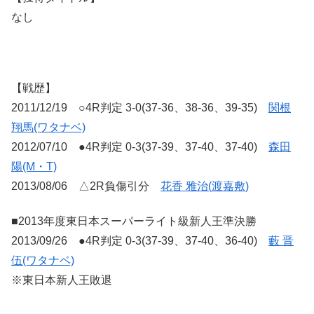
なし
【戦歴】
2011/12/19 ○4R判定 3-0(37-36、38-36、39-35)
関根
翔馬(ワタナベ)
2012/07/10 ●4R判定 0-3(37-39、37-40、37-40)
森田
陽(M・T)
2013/08/06 △2R負傷引分
花香 雅治(渡嘉敷)
■2013年度東日本スーパーライト級新人王準決勝
2013/09/26 ●4R判定 0-3(37-39、37-40、36-40)
藪 晋
伍(ワタナベ)
※東日本新人王敗退