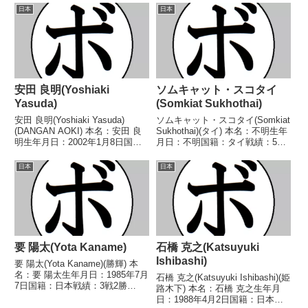
日本
日本
安田 良明(Yoshiaki
ソムキャット・スコタイ
Yasuda)
(Somkiat Sukhothai)
安田 良明(Yoshiaki Yasuda)
ソムキャット・スコタイ(Somkiat
(DANGAN AOKI) 本名：安田 良
Sukhothai)(タイ) 本名：不明生年
明生年月日：2002年1月8日国
月日：不明国籍：タイ戦績：5戦
籍：日本戦績：1戦1敗 【獲得タ
2勝(2KO)3敗 【獲得タイトル】タ
イトル】なし 【戦歴】
イ国バンタム級王座 【戦歴】
日本
日本
2022/10/03 ●2RTKO 清水 ト
1977/08/01 ○4RKO キングペ
ーイ(マナベ) 【補足情...
ッチ・ワッチラサク...
要 陽太(Yota Kaname)
石橋 克之(Katsuyuki
Ishibashi)
要 陽太(Yota Kaname)(勝輝) 本
名：要 陽太生年月日：1985年7月
石橋 克之(Katsuyuki Ishibashi)(姫
7日国籍：日本戦績：3戦2勝
路木下) 本名：石橋 克之生年月
(1KO)1敗 【獲得タイトル】な
日：1988年4月2日国籍：日本戦
し 【戦歴】2022/05/29 ●4R判