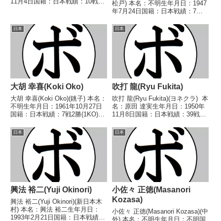
11月4日国籍：日本戦績：10戦4
松戸) 本名：不明生年月日：1947
勝(1KO)6敗 【獲得タイトル】な
年7月24日国籍：日本戦績：7戦4
し 【戦歴】1970/04/01
勝(3KO)3敗 【獲得タイトル】な
●2RKO 加藤 憲治(パル
し 【戦歴】1967/08/02
日本
日本
ン)1970/06/24 ○...
○3RKO 藤盛 誠一(帝
拳)1967/09/14...
大胡 幸喜(Koki Oko)
吹打 龍(Ryu Fukita)
大胡 幸喜(Koki Oko)(銚子) 本名：
吹打 龍(Ryu Fukita)(ヨネクラ) 本
不明生年月日：1961年10月27日
名：原田 達実生年月日：1950年
国籍：日本戦績：7戦2勝(1KO)5
11月8日国籍：日本戦績：39戦22
敗 【獲得タイトル】なし 【戦
勝(13KO)15敗2分 【獲得タイト
歴】1983/03/21 ○2RTKO 半田
ル】1973年度全日本フェザー級
日本
日本
国人(新日本宇都宮)■1983年度東
新人王第15代OPBF東洋太平洋ス
日本ライト...
ーパーフェザー...
興法 裕二(Yuji Okinori)
小佐々 正徳(Masanori
Kozasa)
興法 裕二(Yuji Okinori)(新日本木
村) 本名：興法 裕二生年月日：
小佐々 正徳(Masanori Kozasa)(中
1993年2月21日国籍：日本戦績：
外) 本名：不明生年月日：不明国