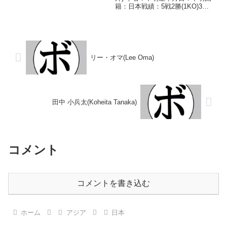
20戦10勝(3KO)8敗2分 【獲得タ
籍：日本戦績：5戦2勝(1KO)3
イトル】2015年度B級トーナメン
敗 【獲得タイトル】なし 【戦
トフライ級優勝 【戦歴】
歴】1977/06/11 ●4R判定 (採点
2012/03/23 ○4...
不明) 原田 浩(京
拳)1977/09/01 ○3...
リー・オマ(Lee Oma)
田中 小兵太(Koheita Tanaka)
コメント
コメントを書き込む
ホーム
アジア
日本