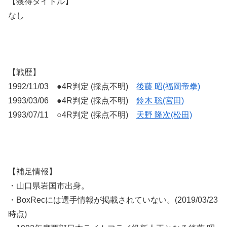
【獲得タイトル】
なし
【戦歴】
1992/11/03 ●4R判定 (採点不明)
後藤 昭(福岡帝拳)
1993/03/06 ●4R判定 (採点不明)
鈴木 聡(宮田)
1993/07/11 ○4R判定 (採点不明)
天野 隆次(松田)
【補足情報】
・山口県岩国市出身。
・BoxRecには選手情報が掲載されていない。(2019/03/23
時点)