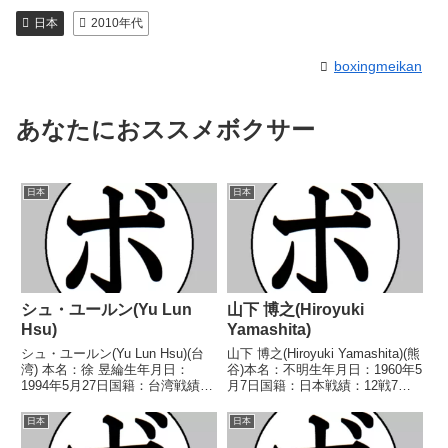
日本
2010年代
boxingmeikan
あなたにおススメボクサー
日本
日本
シュ・ユールン(Yu Lun
山下 博之(Hiroyuki
Hsu)
Yamashita)
シュ・ユールン(Yu Lun Hsu)(台
山下 博之(Hiroyuki Yamashita)(熊
湾) 本名：徐 昱綸生年月日：
谷)本名：不明生年月日：1960年5
1994年5月27日国籍：台湾戦績：
月7日国籍：日本戦績：12戦7勝5
5戦5勝(2KO) 【獲得タイトル】な
敗【獲得タイトル】なし【戦歴】
し 【戦歴】2023/12/16 ○4R判
1979/02/20 ○4R判定 (採点不
日本
日本
定 3-0(39-37、40-36、40-36)
明) 石川 保夫(小山ヨネク