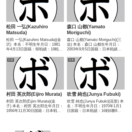
パ...
ラ)1979/0...
松田 一弘(Kazuhiro
森口 山都(Yamato
Matsuda)
Moriguchi)
松田 一弘(Kazuhiro Matsuda)(金
森口 山都(Yamato Moriguchi)(三
沢) 本名：不明生年月日：1981
迫) 本名：森口 山都生年月日：
年4月13日国籍：韓戦績：19戦7
2003年9月5日国籍：日本戦績：
勝(4KO)7敗5分 【獲得タイト
13戦10勝(4KO)1敗2分 【獲得タ
ル】なし 【戦歴】1999/10/15
イトル】2023年度全日本バンタ
日本
日本
●4R判定 (採点不明) 今西 直樹
ム級新人王 【戦歴】
(エデ...
2021/11/28 ○4R判定...
村田 英次郎(Eijiro Murata)
吹雪 純也(Junya Fubuki)
村田 英次郎(Eijiro Murata)(金
吹雪 純也(Junya Fubuki)(花形) 本
子) 本名：村田 英次郎生年月日：
名：不明生年月日：1970年1月1
1956年11月30日国籍：日本戦
日国籍：日本戦績：16戦6勝8敗2
績：29戦24勝(15KO)2敗3分 【獲
分 【獲得タイトル】なし 【戦
得タイトル】第19代OPBF東洋太
歴】1987/05/13 ○4R判定 (採点
平洋バンタム級王座 【戦歴】
不明) 梶 重忠(京浜川崎)■1987年
1976/07/02 ...
度東日本...