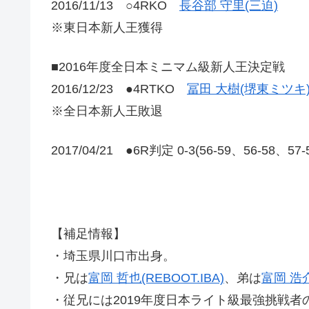
2016/11/13 ○4RKO
長谷部 守里(三迫)
※東日本新人王獲得
■2016年度全日本ミニマム級新人王決定戦
2016/12/23 ●4RTKO
冨田 大樹(堺東ミツキ
※全日本新人王敗退
2017/04/21 ●6R判定 0-3(56-59、56-58、57
【補足情報】
・埼玉県川口市出身。
・兄は
富岡 哲也(REBOOT.IBA)
、弟は
富岡 浩介
・従兄には2019年度日本ライト級最強挑戦者