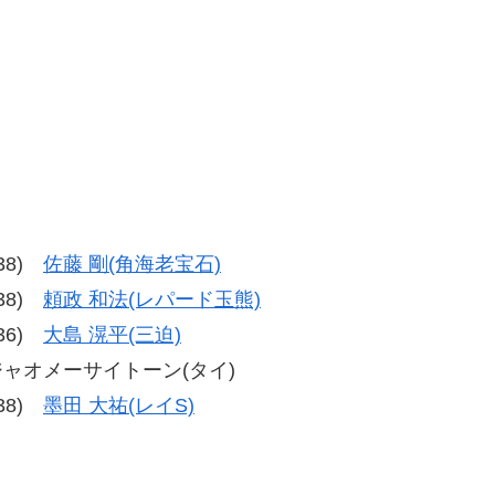
-38)
佐藤 剛(角海老宝石)
-38)
頼政 和法(レパード玉熊)
-36)
大島 滉平(三迫)
クジャオメーサイトーン(タイ)
-38)
墨田 大祐(レイS)