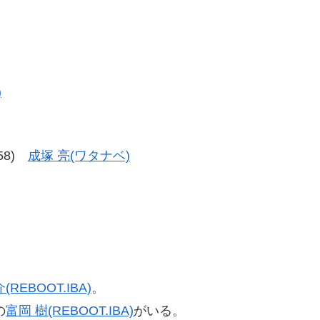
)
-58)
成塚 亮(ワタナベ)
(REBOOT.IBA)
。
の
富岡 樹(REBOOT.IBA)
がいる。