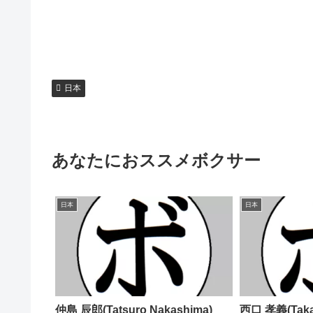
日本
あなたにおススメボクサー
日本
日本
仲島 辰郎(Tatsuro Nakashima)
西口 孝義(Takay