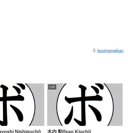
boxingmeikan
日本
oshi Nishiguchi)
木内 勲(Isao Kiuchi)