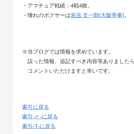
・アマチュア戦績：4戦4敗。
・憧れのボクサーは
辰吉 丈一郎(大阪帝拳)
。
※当ブログでは情報を求めています。
誤った情報、追記すべき内容等ありましたら
コメントいただけますと幸いです。
索引に戻る
索引-と-に戻る
索引-T-に戻る