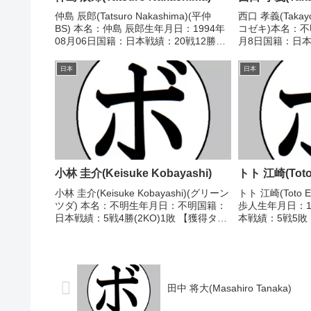
仲島 辰郎(Tatsuro Nakashima)(平仲
西口 孝義(Takayos
BS) 本名：仲島 辰郎生年月日：1994年
コゼキ)本名：不
08月06日国籍：日本戦績：20戦12勝
月8日国籍：日本戦
(7KO)6敗2分 【獲得タイトル】2017年
敗【獲得タイト
度西部日本ミニマム級新人王 【戦歴】
1996/08/25 ○4
日本
日本
2015/11/15...
39...
小林 圭介(Keisuke Kobayashi)
トト 江崎(Toto 
小林 圭介(Keisuke Kobayashi)(グリーン
トト 江崎(Toto 
ツダ) 本名：不明生年月日：不明国籍：
歩人生年月日：1
日本戦績：5戦4勝(2KO)1敗 【獲得タイ
本戦績：5戦5敗
トル】なし 【戦歴】1991/06/21
し 【戦歴】2021
○3RTKO 井上 知樹(今福)1992/04/09
田 涼介(宮田)202
○3...
2...
田中 将大(Masahiro Tanaka)