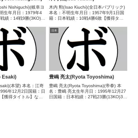
hi Nishiguchi)(岐阜ヨ
木内 勲(Isao Kiuchi)(全日本パブリック)
明生年月日：1979年4
本名：不明生年月日：1957年9月1日国
績：14戦9勝(3KO)5
籍：日本戦績：10戦4勝6敗【獲得タイ
ル】なし【戦歴】
トル】なし【戦歴】1978/10/02
R判定 2-0(39-38、39-
●3RKO 渡辺 敬之(金子)1978/12/12
日本
●4R判定 (採...
Esaki)
豊嶋 亮太(Ryota Toyoshima)
Esaki)(本望) 本名：江嵜
豊嶋 亮太(Ryota Toyoshima)(帝拳) 本
996年12月2日国籍：日
名：豊嶋 亮太生年月日：1995年12月27
 【獲得タイトル】な
日国籍：日本戦績：27戦23勝(13KO)3敗
/01/27 ●2RTKO 丸
1分 【獲得タイトル】2016年度全日本ウ
1/06/06 ●4R判定 0-
ェルター級新人王第42代OPBF東洋太平
洋ウェルター...