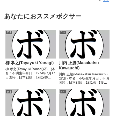
あなたにおススメボクサー
日本
日本
柳 孝之(Tayayuki Yanagi)
川内 正勝(Masakatsu
Kawauchi)
柳 孝之(Tayayuki Yanagi)(不二)本
名：不明生年月日：1974年7月17
川内 正勝(Masakatsu Kawauchi)
日国籍：日本戦績：17戦9勝
(常滑) 本名：不明生年月日：不明
(3KO)8敗【獲得タイトル】なし
国籍：日本戦績：1戦1敗 【獲得
【戦歴】1994/06/04 ○4R判定
タイトル】なし 【戦歴】
(採点不明) 岩田 智(角海老宝
1975/01/10 ●3RKO 浜田 英治
日本
日本
石)1994/1...
(緑) 【補足情報】・BoxRecには
選手情報の掲載がな...