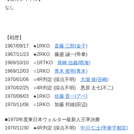
なし
【戦歴】
1967/09/17 ●1RKO
斎藤 三郎(金子)
1967/11/23 ●2RKO 藤盛 誠一(帝拳)
1969/10/10 ○1RTKO
尾崎 信義(晴海)
1969/12/03 ○1RKO
青木 俊明(青木)
1970/01/06 ○4R判定 (採点不明)
大場 保(笹崎)
1970/02/25 ○4R判定 (採点不明) 悪原 太七(不二)
1970/06/03 ●1RKO
佐藤 晋一(アベ)
1970/11/06 ○1RKO 加藤 邦雄(田辺)
■1970年度東日本ウェルター級新人王準決勝
1970/11/30 ●4R判定 (採点不明)
中川 仁士(帝拳宇都宮)