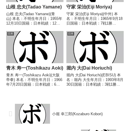
山根 忠夫(Tadao Yamane)
守家 栄治(Eiji Moriya)
山根 忠夫(Tadao Yamane)(青
守家 栄治(Eiji Moriya)(中外) 本
山) 本名：不明生年月日：1955年
名：不明生年月日：1965年9月18
12月10日国籍：日本戦績：12戦6
日国籍：日本戦績：7戦1勝
勝(4KO)6敗 【獲得タイトル】な
(1KO)4敗2分 【獲得タイトル】な
し 【戦歴】1979/05/04
し 【戦歴】1983/12/16 △4R判
日本
日本
○3RTKO 高柳 伸二(国
定 (採点不明) 中迫 勉(三和ツ
際)1979/06/25 ○...
ダ)1984/0...
青木 寿一(Toshikazu Aoki)
堀内 大(Dai Horiuchi)
青木 寿一(Toshikazu Aoki)(大阪
堀内 大(Dai Horiuchi)(EBISU) 本
帝拳) 本名：不明生年月日：1966
名：堀内 大生年月日：1993年8月
年7月20日国籍：日本戦績：6戦6
30日国籍：日本戦績：3戦1勝
勝(5KO) 【獲得タイトル】1988
(1KO)2敗 【獲得タイトル】な
年度西日本スーパーバンタム級新
し 【戦歴】2025/03/21
人王 【戦歴】1983/12/05 ○4R
●1RTKO 高橋 覇琉斗(鹿島
判定 (採点...
灘)2025/11/...
小堀 幸三郎(Kozaburo Kobori)