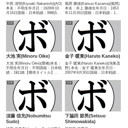
中西 清明(Kiyoaki Nakanishi)(AO)
風間 勝雄(Katsuo Kazama)(風間)
本名：不明生年月日：1928年10
本名：井上 勝雄生年月日：1953
月16日国籍：日本戦績：99戦57
年11月26日国籍：日本戦績：17
勝(20KO)34敗8分【獲得タイト
戦6勝(3KO)9敗2分【獲得タイト
ル】1948年度国体フェザー級優
ル】なし【戦歴】1971/04/19
日本
日本
勝(アマチュア)1955年度チャンピ
△4R判定 (採点不明) 神田 万吉
オンスカウト...
(塚本)197...
大池 実(Minoru Oike)
金子 暖東(Haruto Kaneko)
大池 実(Minoru Oike)(豊橋)本名：
金子 暖東(Haruto Kaneko)(鴻巣茂
不明生年月日：不明国籍：日本戦
野) 本名：金子 暖東生年月日：
績：1戦1敗【獲得タイトル】な
2007年9月30日国籍：日本戦績：
し【戦歴】1951/01/03
1戦1勝(1KO) 【獲得タイトル】
●4RKO 鈴木 正行(松田)【補足
2025年度全国選抜バンタム級優
日本
日本
情報】・戦績/戦歴は判明済みの
勝(アマチュア) 【戦歴】
もののみ記載。・BoxRecには
2026/07/27 ○2RT...
選...
須藤 信充(Nobumitsu
下脇田 節男(Setsuo
Sudo)
Shimowakida)