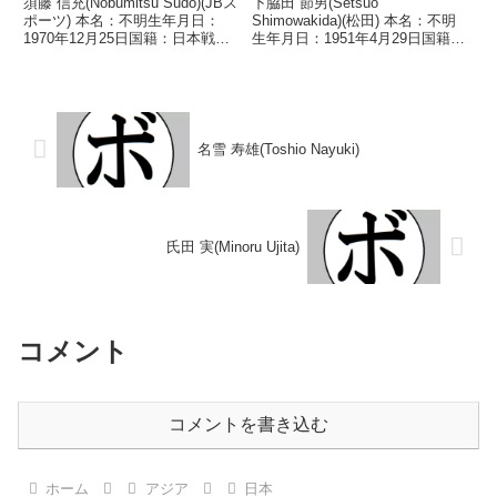
須藤 信充(Nobumitsu Sudo)(JBス
下脇田 節男(Setsuo
ポーツ) 本名：不明生年月日：
Shimowakida)(松田) 本名：不明
1970年12月25日国籍：日本戦
生年月日：1951年4月29日国籍：
績：9戦7勝(3KO)2敗 【獲得タイ
日本戦績：8戦5勝(5KO)3敗 【獲
トル】なし 【戦歴】
得タイトル】1973年度全日本ウ
1990/12/08 ○3RKO 鈴木 聡(ワ
ェルター級新人王 【戦歴】
タナベ)1991/02...
■1973年度中日本ウェルター級新
人...
名雪 寿雄(Toshio Nayuki)
氏田 実(Minoru Ujita)
コメント
コメントを書き込む
ホーム
アジア
日本