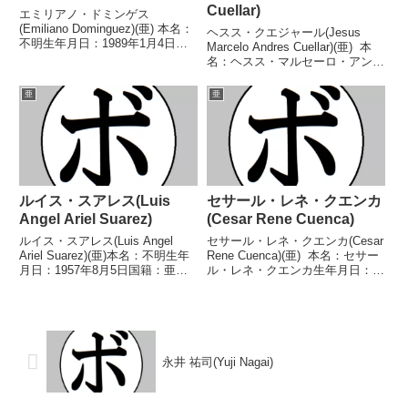
Cuellar)
エミリアノ・ドミンゲス
(Emiliano Dominguez)(亜) 本名：
ヘスス・クエジャール(Jesus
不明生年月日：1989年1月4日国
Marcelo Andres Cuellar)(亜) 本
籍：亜戦績：39戦26勝(10KO)12
名：ヘスス・マルセーロ・アンド
敗1分 【獲得タイトル】WBCラ
レス・クエジャール生年月日：
テンアメリカスーパーライト級暫
1986年12月28日国籍：亜戦績：
亜
亜
定王座 【戦歴】2014/0...
33戦29勝(22KO)4敗 【獲得タイ
トル】WBO...
ルイス・スアレス(Luis
セサール・レネ・クエンカ
Angel Ariel Suarez)
(Cesar Rene Cuenca)
ルイス・スアレス(Luis Angel
セサール・レネ・クエンカ(Cesar
Ariel Suarez)(亜)本名：不明生年
Rene Cuenca)(亜) 本名：セサー
月日：1957年8月5日国籍：亜戦
ル・レネ・クエンカ生年月日：
績：18戦15勝(9KO)3敗【獲得タ
1981年1月18日国籍：亜戦績：57
イトル】なし【戦歴】
戦48勝(2KO)7敗2無効試合 【獲
1980/10/17 ○6R判定 (採点不
得タイトル】FABアルゼンチンス
明) オスカル・エク...
ーパーライト級暫定...
永井 祐司(Yuji Nagai)