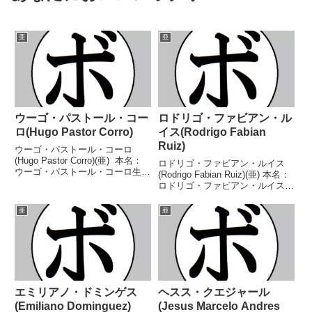
亜
亜
ウーゴ・パストール・コー
ロドリゴ・ファビアン・ル
ロ(Hugo Pastor Corro)
イス(Rodrigo Fabian
Ruiz)
ウーゴ・パストール・コーロ
(Hugo Pastor Corro)(亜) 本名：
ロドリゴ・ファビアン・ルイス
ウーゴ・パストール・コーロ生年
(Rodrigo Fabian Ruiz)(亜) 本名：
月日：1953年11月5日国籍：亜戦
ロドリゴ・ファビアン・ルイス生
績：59戦50勝(26KO)7敗2分 【獲
年月日：2000年12月1日国籍：亜
得タイトル】FABアルゼンチンミ
戦績：25戦23勝(17KO)2敗 【獲
亜
亜
ドル級王座南米ミド...
得タイトル】IBFラテンアメリカ
スーパーバンタム級...
エミリアノ・ドミンゲス
ヘスス・クエジャール
(Emiliano Dominguez)
(Jesus Marcelo Andres