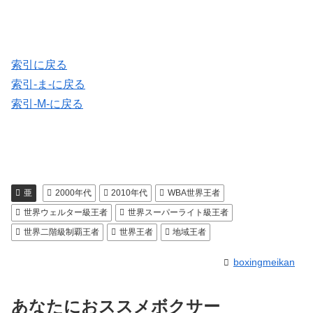
索引に戻る
索引-ま-に戻る
索引-M-に戻る
亜
2000年代
2010年代
WBA世界王者
世界ウェルター級王者
世界スーパーライト級王者
世界二階級制覇王者
世界王者
地域王者
boxingmeikan
あなたにおススメボクサー