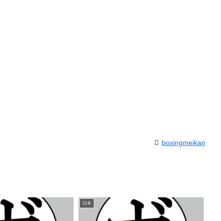
boxingmeikan
日本