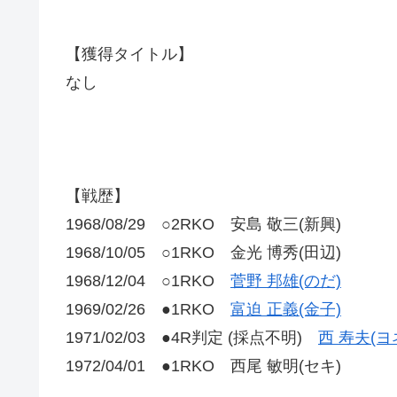
【獲得タイトル】
なし
【戦歴】
1968/08/29 ○2RKO 安島 敬三(新興)
1968/10/05 ○1RKO 金光 博秀(田辺)
1968/12/04 ○1RKO
菅野 邦雄(のだ)
1969/02/26 ●1RKO
富迫 正義(金子)
1971/02/03 ●4R判定 (採点不明)
西 寿夫(ヨ
1972/04/01 ●1RKO 西尾 敏明(セキ)