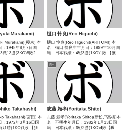
uki Murakami)
樋口 怜良(Reo Higuchi)
ki Murakami)(極東) 本
樋口 怜良(Reo Higuchi)(ARITOMI) 本
：1948年8月7日国
名：樋口 怜良生年月日：1999年10月国
戦13勝(3KO)8敗2
籍：日本戦績：4戦3勝(1KO)1敗 【獲得
ル】なし 【戦歴】
タイトル】なし 【戦歴】2018/07/15
 ○4R判定 (採点不明) 木村
○2RTKO 手島 慎平(中日)■2020年度中
日本
日...
iko Takahashi)
志藤 頼孝(Yoritaka Shito)
o Takahashi)(宮田) 本
志藤 頼孝(Yoritaka Shito)(新松戸高橋)本
：1972年3月16日国
名：不明生年月日：1982年1月13日国
1勝(1KO)1敗 【獲得
籍：日本戦績：6戦2勝(1KO)4敗【獲得