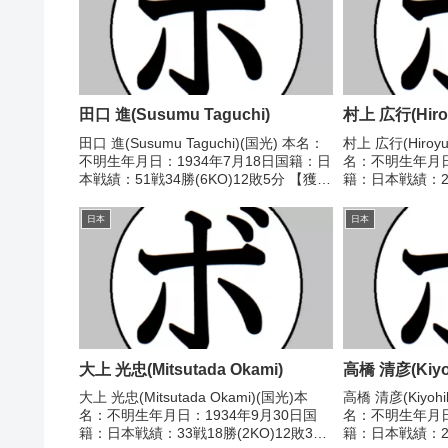
田口 進(Susumu Taguchi)
村上 広行(Hiroy
田口 進(Susumu Taguchi)(国光) 本名：
村上 広行(Hiroyu
不明生年月日：1934年7月18日国籍：日
名：不明生年月日
本戦績：51戦34勝(6KO)12敗5分 【獲得
籍：日本戦績：23
タイトル】なし 【戦歴】■1951年度東日
分 【獲得タイト
本ライトフライ級新人王予選
1969/01/23
日本
日本
1951/11/17 ●4...
多喜男(京浜...
大上 光忠(Mitsutada Okami)
高橋 清彦(Kiyoh
大上 光忠(Mitsutada Okami)(国光)本
高橋 清彦(Kiyohik
名：不明生年月日：1934年9月30日国
名：不明生年月日
籍：日本戦績：33戦18勝(2KO)12敗3分
籍：日本戦績：2戦