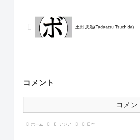
【獲得タイトル】1954年度東日本バン
タイトル】なし 【
タム級新人王第6代日本フライ級王座
●4R判定 (採点
【戦歴】1953/06/03...
宝石...
土田 忠温(Tadaatsu Tsuchida)
コメント
コメン
ホーム
アジア
日本