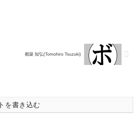
戦歴】1990/10/08
タイトル】なし【戦歴】2000/07/14
不明) 江口 勝昭(角海老
●1RTKO 鈴木 紀孝(新日本タニカ
ワ)2000/11...
都築 知弘(Tomohiro Tsuzuki)
トを書き込む