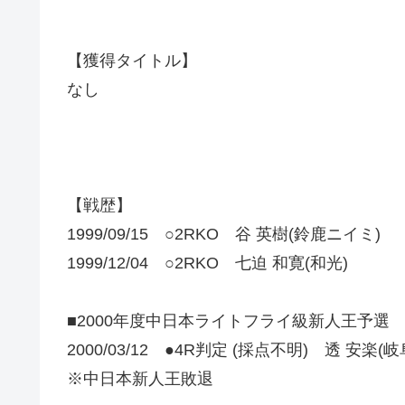
【獲得タイトル】
なし
【戦歴】
1999/09/15 ○2RKO 谷 英樹(鈴鹿ニイミ)
1999/12/04 ○2RKO 七迫 和寛(和光)
■2000年度中日本ライトフライ級新人王予選
2000/03/12 ●4R判定 (採点不明) 透 安楽(
※中日本新人王敗退