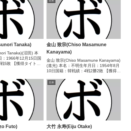
日本
nori Tanaka)
金山 致宗(Chiso Masamune
Kanayama)
ori Tanaka)(沼田) 本
：1966年12月15日国
金山 致宗(Chiso Masamune Kanayama)
戦5敗 【獲得タイト
(進光) 本名：不明生年月日：1954年8月
1993/01/18
10日国籍：韓戦績：4戦2勝2敗 【獲得タ
カー 倉田(協
イトル】1980年度西日本スーパーバン
●3R...
タム級新人王 【戦歴】1980/04/03
日本
●4R判定 ...
o Futo)
大竹 永寿(Eiju Otake)