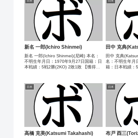
日本
日本
新名 一郎(Ichiro Shinmei)
田中 克典(Katsu
新名 一郎(Ichiro Shinmei)(尼崎) 本名：
田中 克典(Katsun
不明生年月日：1970年9月27日国籍：日
名：不明生年月日
本戦績：5戦2勝(2KO) 2敗1敗 【獲得タ
籍：日本戦績：5
イトル】なし 【戦歴】1991/03/09
ル】なし 【戦歴】
●4R判定 (採点不明) 枦山 敏幸(タイ
●1RKO ジョッ
ガ)19...
栄)1994/11/18 
日本
日本
高橋 克美(Katsumi Takahashi)
布戸 酉三(Toriz