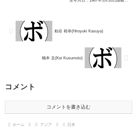
生年月日：1987年3月10日国籍：
フライ級新人王 【戦歴】■2021
日本戦績：15戦7勝(7KO)6敗2分
年度西部日本フライ級新人王決勝
【獲得タイトル】2015年度B級ト
2021/06/20 ...
ーナメントフェザー級優勝【戦
歴】2004/12...
粕谷 裕幸(Hiroyuki Kasuya)
楠本 圭(Kei Kusumoto)
コメント
コメントを書き込む
ホーム
アジア
日本