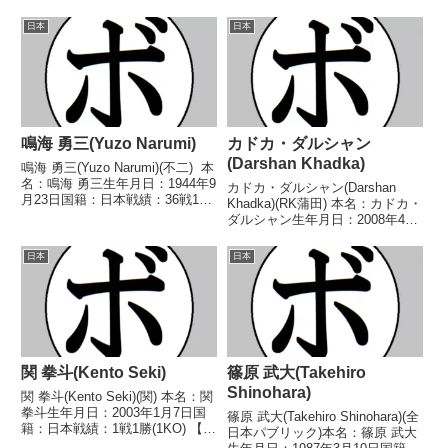
5戦2勝(1KO)3敗 【獲得タイト
勝(8KO)13敗2分【獲得タイト
ル】2024年度西部日本スーパー
ル】2003年度西日本ライト級新
日本
日本
フェザー級新人王 【戦歴】
人王【戦歴】2002/03/17 ●4R判
2023/09/10 ●4R判定...
定 0-3(37...
鳴海 勇三(Yuzo Narumi)
カドカ・ダルシャン
(Darshan Khadka)
鳴海 勇三(Yuzo Narumi)(不二) 本
名：鳴海 勇三生年月日：1944年9
カドカ・ダルシャン(Darshan
月23日国籍：日本戦績：36戦19
Khadka)(RK蒲田) 本名：カドカ・
勝(6KO)10敗7分 【獲得タイト
ダルシャン生年月日：2008年4月
ル】なし 【戦歴】1964/05/17
25日国籍：ネパール戦績：4戦2
○4RTKO 松林 増男(オギク
勝(2KO)1敗1分 【獲得タイトル】
日本
日本
ボ)19...
なし 【戦歴】2025/05/22
○2RTKO 林 黎明...
関 拳斗(Kento Seki)
篠原 武大(Takehiro
Shinohara)
関 拳斗(Kento Seki)(関) 本名：関
拳斗生年月日：2003年1月7日国
篠原 武大(Takehiro Shinohara)(全
籍：日本戦績：1戦1勝(1KO) 【獲
日本パブリック)本名：篠原 武大
得タイトル】2021年度西部日本