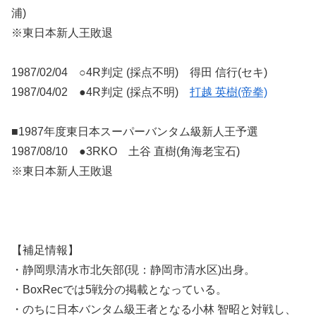
浦)
※東日本新人王敗退
1987/02/04 ○4R判定 (採点不明) 得田 信行(セキ)
1987/04/02 ●4R判定 (採点不明)
打越 英樹(帝拳)
■1987年度東日本スーパーバンタム級新人王予選
1987/08/10 ●3RKO 土谷 直樹(角海老宝石)
※東日本新人王敗退
【補足情報】
・静岡県清水市北矢部(現：静岡市清水区)出身。
・BoxRecでは5戦分の掲載となっている。
・のちに日本バンタム級王者となる小林 智昭と対戦し、