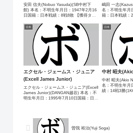
安田 信夫(Nobuo Yasuda)(SB中村下
嶋田 一志(Kazush
館) 本名：不明生年月日：1947年2月16
名：不明生年月日
日国籍：日本戦績：8戦8敗 【獲得タイ
籍：日本戦績：2
トル】なし 【戦歴】1968/02/05
ル】なし 【戦歴
●1RKO 覚間 了三(金子)1968/03/18
パーバンタム級
日本
日本
●1RKO 植...
2021/03/21 ●4
エクセル・ジェームス・ジュニア
中村 昭夫(Akio
(Excell James Junior)
中村 昭夫(Akio 
名：不明生年月
エクセル・ジェームス・ジュニア(Excell
績：14戦3勝(1
James Junior)(DANGAN越谷) 本名：不
ル】なし 【戦歴】
明生年月日：1995年7月10日国籍：日本
○2RKO 橋本 
戦績：5戦3勝(1KO)1敗1分 【獲得タイ
崎)1972/09/07
トル】なし 【戦歴】2022/07/13 ○4R
判定...
曽我 裕治(Yuji Soga)