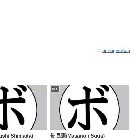
boxingmeikan
日本
shi Shimada)
菅 昌憲(Masanori Suga)