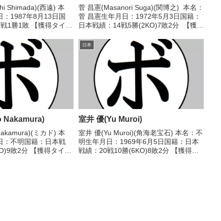
i Shimada)(西遠) 本
菅 昌憲(Masanori Suga)(関博之) 本名：
：1987年8月13日国
菅 昌憲生年月日：1972年5月3日国籍：
戦1勝1敗 【獲得タイト
日本戦績：14戦5勝(2KO)7敗2分 【獲得
】■2021年度中日本スー
タイトル】1989年度高校選抜ライトフ
新人王1回戦
ライ級優勝(アマチュア)1990年度国体少
日本
R判定 0...
年の部ライト...
 Nakamura)
室井 優(Yu Muroi)
Nakamura)(ミカド) 本
室井 優(Yu Muroi)(角海老宝石) 本名：不
日：不明国籍：日本戦
明生年月日：1969年6月5日国籍：日本
KO)9敗2分 【獲得タイト
戦績：20戦10勝(6KO)8敗2分 【獲得タ
1972/07/16
イトル】なし 【戦歴】1990/07/29
勝重(京浜川
○3RTKO 小林 利明(日立)1990/10/25
 ○4R判定...
○4...