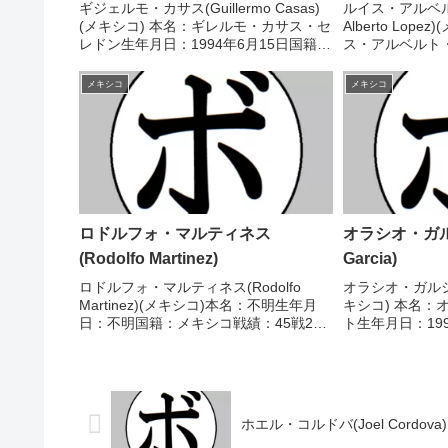
ギジェルモ・カサス(Guillermo Casas)
ルイス・アルベル
(メキシコ) 本名：ギレルモ・カサス・セ
Alberto Lop
レドン生年月日：1994年6月15日国籍：
ス・アルベルト
メキシコ戦績：17戦11勝(6KO)5敗1
月日：1993年
分 【獲得タイトル】なし 【戦歴】
績：35戦32勝(
メキシコ
メキシコ
2016/06/30 ○4R判...
ル】WBOインター
ロドルフォ・マルティネス
オラシオ・ガルシ
(Rodolfo Martinez)
Garcia)
ロドルフォ・マルティネス(Rodolfo
オラシオ・ガルシア(H
Martinez)(メキシコ)本名：不明生年月
キシコ) 本名：
日：不明国籍：メキシコ戦績：45戦29
ト生年月日：19
勝(18KO)13敗3分【獲得タイトル】なし
シコ戦績：42戦35
【戦歴】1978/10/13 ○4R判定 (採点不
得タイトル】メ
明) ホセ・ルイス・...
パーバンタム級王座
ホエル・コルドバ(Joel Cordova)