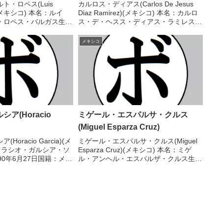
ト・ロペス(Luis
カルロス・ディアス(Carlos De Jesus
ez)(メキシコ) 本名：ルイ
Diaz Ramirez)(メキシコ) 本名：カルロ
・ロペス・バルガス生年
ス・デ・ヘスス・ディアス・ラミレス生
8月21日国籍：メキシコ戦
年月日：1994年12月14日国籍：メキシ
19KO)3敗 【獲得タイト
コ戦績：37戦31勝(16KO)4敗2無効試
メキシコ
ナショナ...
合 【獲得タイ...
ア(Horacio
ミゲール・エスパルサ・クルス
(Miguel Esparza Cruz)
oracio Garcia)(メ
ミゲール・エスパルサ・クルス(Miguel
オラシオ・ガルシア・ソ
Esparza Cruz)(メキシコ) 本名：ミゲ
90年6月27日国籍：メキ
ル・アンヘル・エスパルザ・クルス生年
勝(25KO)6敗1分 【獲
月日：2000年10月12日国籍：メキシコ
キシコ-ハリスコ州スー
戦績：21戦21勝(14KO) 【獲得タイト
WB...
ル】IBF北米スーパーフ...