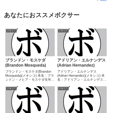
あなたにおススメボクサー
メキシコ
メキシコ
ブランドン・モスケダ
アドリアン・エルナンデス
(Brandon Mosqueda)
(Adrian Hernandez)
ブランドン・モスケダ(Brandon
アドリアン・エルナンデス
Mosqueda)(メキシコ) 本名：ブラ
(Adrian Hernandez)(メキシコ) 本
ンドン・メヒア・モスケダ生年月
名：アドリアン・エルナンデス生
日：2004年5月12日国籍：メキシ
年月日：1986年1月10日国籍：メ
コ戦績：14戦14勝(10KO) 【獲得
キシコ戦績：36戦30勝(19KO)5敗
メキシコ
メキシコ
タイトル】2022年度ナシオナレ
1分 【獲得タイトル】WBC米大
ス・CONADEライト...
陸ライトフライ級王座NAB...