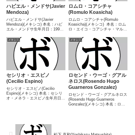
ハビエル・メンドサ(Javier
ロムロ・コアシチャ
Mendoza)
(Romulo Koasicha)
ハビエル・メンドサ(Javier
ロムロ・コアシチャ(Romulo
Mendoza)(メキシコ) 本名：ハビ
Koasicha)(メキシコ) 本名：ロム
エル・メンドサ生年月日：1991
ロ・エイコ・コアシチャ・マルテ
年3月5日国籍：メキシコ戦績：
ィネス生年月日：1991年4月29日
30戦25勝(20KO)4敗1分 【獲得タ
国籍：メキシコ戦績：35戦27勝
メキシコ
メキシコ
イトル】WBC米大陸ライトフラ
(17KO)8敗 【獲得タイトル】
イ級王座第21代IBF世界ライト...
WBC米国(USNBC全米)...
セシリオ・エスピノ
ロセンド・ウーゴ・グアル
(Cecilio Espino)
ネロス(Rosendo Hugo
Guarneros Gonzalez)
セシリオ・エスピノ(Cecilio
Espino)(メキシコ) 本名：セシリ
ロセンド・ウーゴ・グアルネロス
オ・メネラ・エスピノ生年月日：
(Rosendo Hugo Guarneros
不明国籍：メキシコ戦績：40戦
Gonzalez)(メキシコ) 本名：ロセ
33勝(28KO)6敗1分 【獲得タイト
ンド・ウーゴ・グアルネロス・ゴ
ル】NABF北米バンタム級王
ンサレス生年月日：1990年11月7
座 【戦歴】1988/04/19 ○...
日国籍：メキシコ戦績：33戦20
勝(10KO)11敗2...
松下 喜和(Yoshikazu Matsushita)