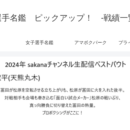
手名鑑 ピックアップ！ -戦績一覧-
女子選手名鑑
アマボクパーク
プラ