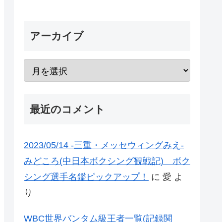
アーカイブ
最近のコメント
2023/05/14 -三重・メッセウィングみえ-
みどころ(中日本ボクシング観戦記) ボク
シング選手名鑑ピックアップ！
に
愛
よ
り
WBC世界バンタム級王者一覧(記録関