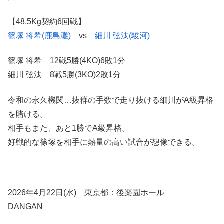
【48.5Kg契約6回戦】
篠塚 将希(鹿島灘)
vs
細川 弦汰(駿河)
篠塚 将希 12戦5勝(4KO)6敗1分
細川 弦汰 8戦5勝(3KO)2敗1分
令和の永久機関…抜群の手数で走り抜ける細川がA級昇格
を賭ける。
相手もまた、あと1勝でA級昇格。
好戦的な篠塚を相手に熱量の高い試合が想像できる。
2026年4月22日(水) 東京都：後楽園ホール
DANGAN