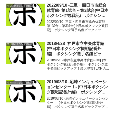
2022/09/10 -三重・四日市市総合
中日本ボクシング観戦記
体育館- 第1試合～第3試合(中日本
ボクシング観戦記) ボクシング
選手名鑑ピックアップ！
2022/09/10 -三重・四日市市総合体育館-
第1試合～第3試合(中日本ボクシング観戦
記) ボクシング選手名鑑ピックアッ
プ！ 【55Kg契約4回戦】樋口 怜良
(ARITOMI) vs リウ・ウェイリン(台湾)
樋口 怜良 3戦2勝(1K...
2018/4/28 -神戸市立中央体育館-
中日本ボクシング観戦記
(中日本ボクシング観戦記番外
編) ボクシング選手名鑑ピック
アップ！
2018/4/28 -神戸市立中央体育館- (中日本
ボクシング観戦記番外編) ボクシング選
手名鑑ピックアップ！泉大津市TEXPIA
OSAKAの最後の試合を見届けて、会場を
急ぎ足で飛び出す。試合が行われていた
会場を出て、大きめのロビーから外...
2019/08/10 -尼崎インキュベーシ
中日本ボクシング観戦記
ョンセンターⅠ- (中日本ボクシン
グ観戦記番外編) ボクシング選
手名鑑ピックアップ！
2019/08/10 -尼崎インキュベーションセン
ターⅠ- (中日本ボクシング観戦記番外
編) ボクシング選手名鑑ピックアップ！
ボクシング選手名鑑管理人せきちゃん夏
の6週連続ボクシング観戦もこの日で後半