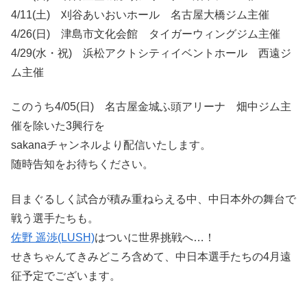
4/11(土) 刈谷あいおいホール 名古屋大橋ジム主催
4/26(日) 津島市文化会館 タイガーウィングジム主催
4/29(水・祝) 浜松アクトシティイベントホール 西遠ジ
ム主催
このうち4/05(日) 名古屋金城ふ頭アリーナ 畑中ジム主
催を除いた3興行を
sakanaチャンネルより配信いたします。
随時告知をお待ちください。
目まぐるしく試合が積み重ねらえる中、中日本外の舞台で
戦う選手たちも。
佐野 遥渉(LUSH)
はついに世界挑戦へ…！
せきちゃんてきみどころ含めて、中日本選手たちの4月遠
征予定でございます。