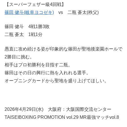
【スーパーフェザー級4回戦】
篠田 健斗(岐阜ヨコゼキ)
vs 二瓶 蒼太(秩父)
篠田 健斗 4戦1勝3敗
二瓶 蒼太 1戦1分
愚直に攻め続ける姿が印象的な篠田が聖地後楽園ホールで
2勝目に挑む。
相手はプロ初勝利を目指す二瓶。
篠田はその日の興行に熱を入れれる選手。
オープニングカードから聖地を盛り上げてほしい。
2026年4月29日(水) 大阪府：大阪国際交流センター
TAISEIBOXING PROMOTION vol.29 MR最強マッチvol.8