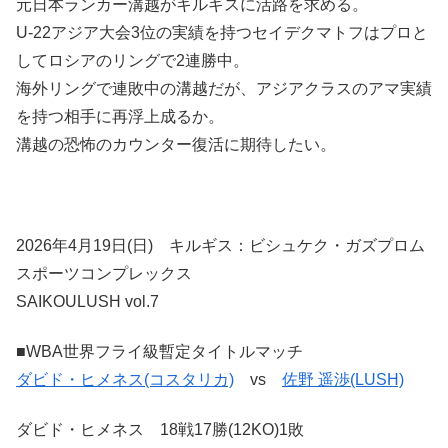
元日本ランカー溝越がキルギスに活路を求める。
U-22アジア大会3位の実績を持つセイデクマトフはプロと
してロシアのリングで2連勝中。
海外リングで連敗中の溝越だが、アジアクラスのアマ実績
を持つ相手に再浮上成るか。
溝越の恐怖のカウンター復活に期待したい。
2026年4月19日(日) キルギス：ビシュケク・ガズプロム
スポーツコンプレックス
SAIKOULUSH vol.7
■WBA世界フライ級暫定タイトルマッチ
ダビド・ヒメネス(コスタリカ)
vs
佐野 遥渉(LUSH)
ダビド・ヒメネス 18戦17勝(12KO)1敗