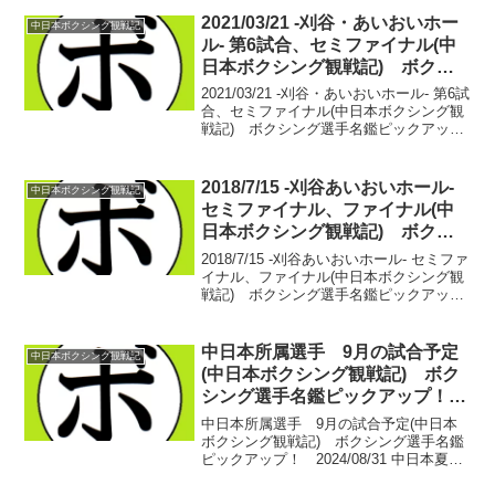
に差し掛かる4週目。関西遠征に飛び、
2021/03/21 -刈谷・あいおいホー
中日本ボクシング観戦記
10...
ル- 第6試合、セミファイナル(中
日本ボクシング観戦記) ボクシ
ング選手名鑑ピックアップ！
2021/03/21 -刈谷・あいおいホール- 第6試
合、セミファイナル(中日本ボクシング観
戦記) ボクシング選手名鑑ピックアッ
プ！ ■中日本バンタム級新人王1回戦【バ
ンタム級4回戦】大城 雄都(トコナメ) vs
大久保 俊亮(中日)大城 ...
2018/7/15 -刈谷あいおいホール-
中日本ボクシング観戦記
セミファイナル、ファイナル(中
日本ボクシング観戦記) ボクシ
ング選手名鑑ピックアップ！
2018/7/15 -刈谷あいおいホール- セミファ
イナル、ファイナル(中日本ボクシング観
戦記) ボクシング選手名鑑ピックアッ
プ！【フェザー級６回戦】飯見 嵐(ワタナ
ベ) vs スントーン・パンホーム(タイ)
飯見 嵐 6戦5勝(5KO)1敗...
中日本所属選手 9月の試合予定
中日本ボクシング観戦記
(中日本ボクシング観戦記) ボク
シング選手名鑑ピックアップ！
2024/08/31
中日本所属選手 9月の試合予定(中日本
ボクシング観戦記) ボクシング選手名鑑
ピックアップ！ 2024/08/31 中日本夏の
陣も落ち着いた9月ですが、まだしっかり
と興行がございます。あんだけやってま