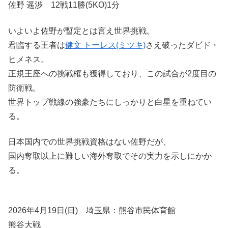
佐野 遥渉 12戦11勝(5KO)1分
いよいよ佐野が暫定とは言え世界挑戦。
君臨する王者は
健文 トーレス(ミツキ)
さえ破ったダビド・
ヒメネス。
正規王座への挑戦権も獲得しており、この試合が2度目の
防衛戦。
世界トップ戦線の強豪たちにしっかりと白星を重ねてい
る。
日本国内での世界挑戦資格はない佐野だが、
国内奪取以上に難しい海外奪取でその実力を示しにかか
る。
2026年4月19日(日) 埼玉県：熊谷市民体育館
熊谷大戦