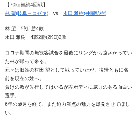
【70kg契約4回戦】
林 望(岐阜ヨコゼキ)
vs
永田 雅樹(井岡弘樹)
林 望 5戦1勝4敗
永田 雅樹 4戦2勝(2KO)2敗
コロナ期間の無観客試合を最後にリングから遠ざかってい
た林が帰って来る。
元々は旧姓の村田 望として戦っていたが、復帰ともに名
前を現在の姓へ。
負けの数が先行してはいるが左ボディに威力のある面白い
選手。
6年の歳月を経て、また迫力満点の魅力を爆発させてほし
い。