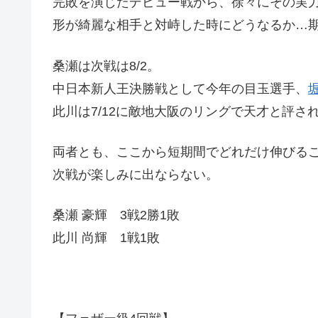
完敗を演じたデビュー戦から、徐々にその実
形が綺麗な相手と対峙した時にどうなるか…
桑瀬は次戦は8/2。
中日本新人王決勝戦として今年の目玉選手、
此川は7/12に敵地大阪のリングで天才と評さ
両者とも、ここから短期間でどれだけ伸びる
次戦が楽しみに出ならない。
桑瀬 豪輝 3戦2勝1敗
此川 尚輝 1戦1敗