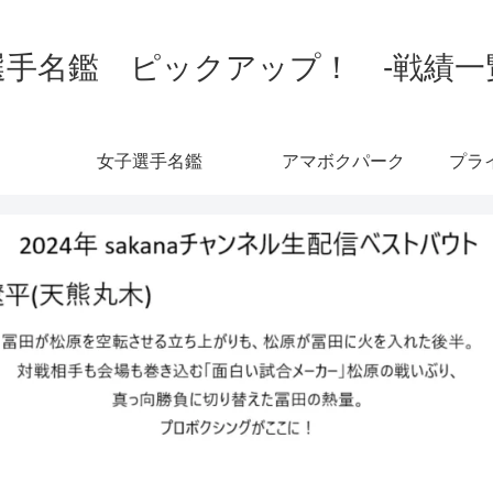
手名鑑 ピックアップ！ -戦績一覧-
女子選手名鑑
アマボクパーク
プラ