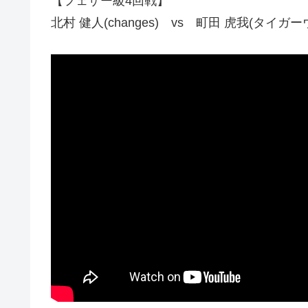
【フェザー級4回戦】
北村 健人(changes) vs 町田 虎我(タイガ