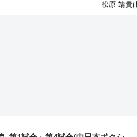
化会館- 第1試合～第4試合(中日本ボクシ