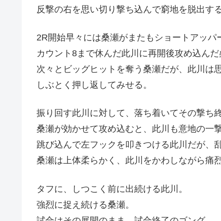
反撃の右を思い切り撃ち込んで窮地を脱出す
2R開始早々には桑瀬がまたもショートアッパ
カウント8まで休んだ此川に再開後攻め込んだ
次々とビッグヒットを奪う桑瀬だが、此川は
しぶとく押し返してみせる。
振り回す此川に対して、落ち着いてその撃ち
桑瀬が効かせて攻め込むと、此川も意地の一
跳び込んで左フックを叩きつける此川だが、
桑瀬は上体柔らかく、此川をかわしながら痛
タフに、しつこく前に出続ける此川。
強烈に捉え続ける桑瀬。
試合はその展開のまま、試合終了のゴング。