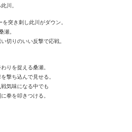
る此川。
ーを突き刺し此川がダウン。
桑瀬。
思い切りのいい反撃で応戦。
終わりを捉える桑瀬。
撃を撃ち込んで見せる。
乱戦気味になる中でも
烈に拳を叩きつける。