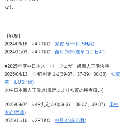
なし
【戦歴】
2024/06/16 ○4RTKO
知賀 竜一(LUSH緑)
2024/11/03 ○4RTKO
西村 翔馬(岐阜ヨコゼキ)
■2025年度中日本スーパーフェザー級新人王準決勝
2025/04/13 △4R判定 1-1(39-37、37-39、38-38)
知賀
竜一(LUSH緑)
※中日本新人王敗退(規定により知賀の勝者扱い)
2025/09/07
○4R判定 3-0(39-37、39-37、39-37)
田中
友介(西遠)
2025/11/16 ○2RTKO
中尾 公信(市野)