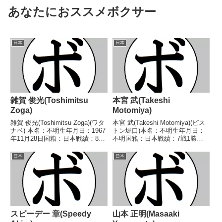
あなたにおススメボクサー
日本
日本
雑賀 俊光(Toshimitsu
本宮 武(Takeshi
Zoga)
Motomiya)
雑賀 俊光(Toshimitsu Zoga)(ワタ
本宮 武(Takeshi Motomiya)(ピス
ナベ) 本名：不明生年月日：1967
トン堀口)本名：不明生年月日：
年11月28日国籍：日本戦績：8戦
不明国籍：日本戦績：7戦1勝
3勝2敗3分 【獲得タイトル】な
(1KO)4敗2分【獲得タイトル】な
し 【戦歴】1991/06/25 △4R判
し【戦歴】1948/01/29 △4R判
日本
日本
定 (採点不明) 後藤 智弘(ヨネク
定 (採点不明) 杉山 義(鈴
ラ)199...
木)1948/03/13 ...
スピーデー 章(Speedy
山本 正明(Masaaki