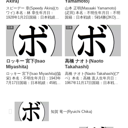
Akira)
Yamamoto)
スピーデー 章(Speedy Akira)(カ
山本 正明(Masaaki Yamamoto)
ワイ) 本名：林 章生年月日：
(疋田) 本名：不明生年月日：不明
1928年1月2日国籍：日本戦績：
国籍：日本戦績：5戦4勝(2KO)1
66戦50勝(10KO)14敗2分 【獲得
敗 【獲得タイトル】1967年度中
タイトル】第3代日本フライ級王
日本ライト級新人王 【戦歴】
日本
日本
座第5代日本フライ級王座第7代
1967/06/11 ○4R判定 (採点不
日本フライ級王座 【戦歴】1...
明) 権田 健一(岡...
ロッキー 宮下(Isao
高橋 ナオト(Naoto
Miyashita)
Takahashi)
ロッキー 宮下(Isao Miyashita)(協
高橋 ナオト(Naoto Takahashi)(ア
栄) 本名：不明生年月日：1943年
ベ) 本名：高橋 直人生年月日：
7月17日国籍：日本戦績：45戦26
1967年11月17日国籍：日本戦
勝(17KO)19敗 【獲得タイトル】
績：23戦19勝(14KO)4敗 【獲得
なし 【戦歴】1962/08/27
タイトル】1985年度全日本バン
○1RTKO 綱本 健(大
タム級新人王1986年度KSD杯争
川)1962/10...
奪A級ボクサ...
知賀 竜一(Ryuichi Chika)