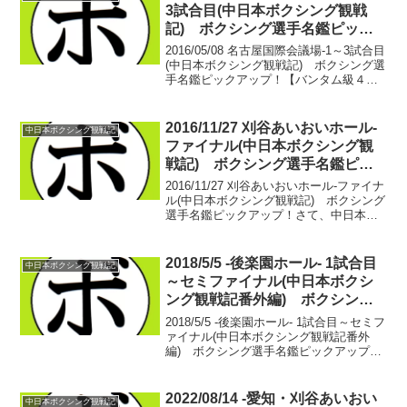
る...
3試合目(中日本ボクシング観戦
記) ボクシング選手名鑑ピック
アップ！
2016/05/08 名古屋国際会議場-1～3試合目
(中日本ボクシング観戦記) ボクシング選
手名鑑ピックアップ！【バンタム級４回
戦】【中日本新人王予選】宮城 直樹(緑)
vs 各務原 タカシ(コパン星野)・宮城 直
樹 3戦2勝(2KO)1敗...
2016/11/27 刈谷あいおいホール-
中日本ボクシング観戦記
ファイナル(中日本ボクシング観
戦記) ボクシング選手名鑑ピッ
クアップ！
2016/11/27 刈谷あいおいホール-ファイナ
ル(中日本ボクシング観戦記) ボクシング
選手名鑑ピックアップ！さて、中日本ボ
クシング観戦記。何日にもわたって掲載
してきた11/27に開催された試合。ようや
くファイナル。【56kg契約 ８回戦...
2018/5/5 -後楽園ホール- 1試合目
中日本ボクシング観戦記
～セミファイナル(中日本ボクシ
ング観戦記番外編) ボクシング
選手名鑑ピックアップ！
2018/5/5 -後楽園ホール- 1試合目～セミフ
ァイナル(中日本ボクシング観戦記番外
編) ボクシング選手名鑑ピックアップ！
※左側が勝者【54.5㎏契約6回戦】山崎
真儀(協栄) vs 山口 結人(K&W)この試
合は山口の棄権により中止。...
2022/08/14 -愛知・刈谷あいおい
中日本ボクシング観戦記