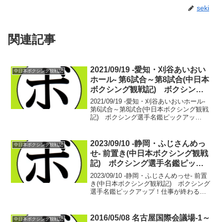
seki
関連記事
2021/09/19 -愛知・刈谷あいおい
中日本ボクシング観戦記
ホール- 第6試合～第8試合(中日本
ボクシング観戦記) ボクシング
選手名鑑ピックアップ！
2021/09/19 -愛知・刈谷あいおいホール-
第6試合～第8試合(中日本ボクシング観戦
記) ボクシング選手名鑑ピックアッ
プ！ ■中日本・西部日本ライト級新人王
対抗戦山辺 蓮(市野) vs 有光 空大(広
拳)山辺 蓮 2戦2勝(2KO)...
2023/09/10 -静岡・ふじさんめっ
中日本ボクシング観戦記
せ- 前置き(中日本ボクシング観戦
記) ボクシング選手名鑑ピック
アップ！
2023/09/10 -静岡・ふじさんめっせ- 前置
き(中日本ボクシング観戦記) ボクシング
選手名鑑ピックアップ！仕事が終わると
即座に車に飛び込んだ26歳。金山総合駅
南口に行けば誰かに会える。これ以上、
時間を無駄にしたくない。 音楽を辞め
2016/05/08 名古屋国際会議場-1～
中日本ボクシング観戦記