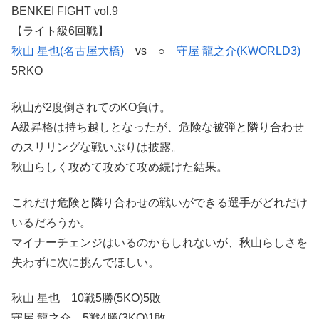
BENKEI FIGHT vol.9
【ライト級6回戦】
秋山 星也(名古屋大橋)
vs ○
守屋 龍之介(KWORLD3)
5RKO
秋山が2度倒されてのKO負け。
A級昇格は持ち越しとなったが、危険な被弾と隣り合わせ
のスリリングな戦いぶりは披露。
秋山らしく攻めて攻めて攻め続けた結果。
これだけ危険と隣り合わせの戦いができる選手がどれだけ
いるだろうか。
マイナーチェンジはいるのかもしれないが、秋山らしさを
失わずに次に挑んでほしい。
秋山 星也 10戦5勝(5KO)5敗
守屋 龍之介 5戦4勝(3KO)1敗