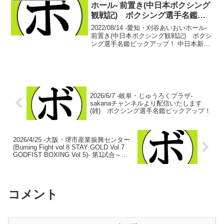
ホール- 前置き(中日本ボクシング
観戦記) ボクシング選手名鑑ピ
ックアップ！
2022/08/14 -愛知・刈谷あいおいホール-
前置き(中日本ボクシング観戦記) ボクシ
ング選手名鑑ピックアップ！ 中日本新人
王決勝戦。たまにはこの試合がデビュー
戦となる選手がいる年もある。でも、今
年は違う。全5試合、10選手。すべて試...
2026/6/7 -岐阜・じゅうろくプラザ-
sakanaチャンネルより配信いたします
(雑) ボクシング選手名鑑ピックアップ！
2026/4/25 -大阪・堺市産業振興センター
(Burning Fight vol.8 STAY GOLD Vol.7
GODFIST BOXING Vol.5)- 第1試合～第3
試合(中日本ボクシング観戦記・番外編)
ボクシング選手名鑑ピックアップ！
コメント