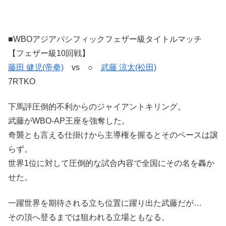
■WBOアジアパシフィックフェザー級タイトルマッチ
【フェザー級10回戦】
藤田 健児(帝拳)
vs ○
武藤 涼太(松田)
7RTKO
下馬評圧倒的不利からのジャイアントキリング。
武藤がWBO-AP王座を強奪した。
奇襲とも言える仕掛けから主導権を握るとそのペースは譲
らず。
世界1位に対して圧倒的な試合内容で全国にその名を轟か
せた。
一躍世界を期待される立ち位置に躍り出た武藤だが…
その頂へ登るまでは狙われる立場ともなる。