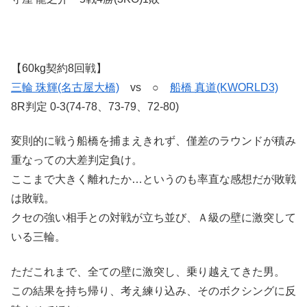
【60kg契約8回戦】
三輪 珠輝(名古屋大橋)
vs ○
船橋 真道(KWORLD3)
8R判定 0-3(74-78、73-79、72-80)
変則的に戦う船橋を捕まえきれず、僅差のラウンドが積み
重なっての大差判定負け。
ここまで大きく離れたか…というのも率直な感想だが敗戦
は敗戦。
クセの強い相手との対戦が立ち並び、Ａ級の壁に激突して
いる三輪。
ただこれまで、全ての壁に激突し、乗り越えてきた男。
この結果を持ち帰り、考え練り込み、そのボクシングに反