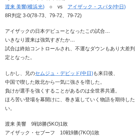
渡来 美響(横浜光)
○ vs
アイザック・スパタ(中日)
8R判定 3-0(78-73、79-72、79-72)
アイザックの日本デビューとなったこの試合…
いきなり渡来は強気すぎたか…
試合は終始コントロールされ、不運なダウンもあり大差判
定となった。
しかし、兄の
セムジュ・デビッド(中日)
も来日後、
中国で喫した敗北から一気に強さを増した。
負けが選手を強くすることがあるのは全世界共通。
ほろ苦い登場を幕開けに、巻き返していく物語を期待した
い。
渡来 美響 9戦8勝(5KO)1敗
アイザック・セブーフ 10戦9勝(7KO)1敗