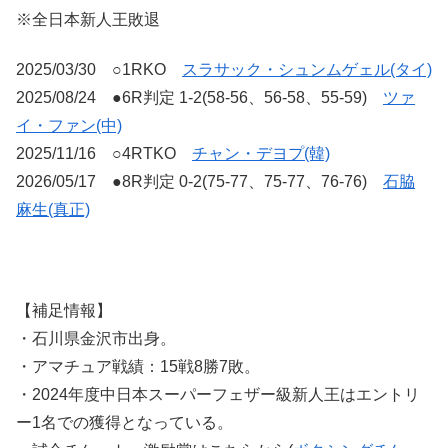
※全日本新人王敗退
2025/03/30 ○1RKO
スラサック・シュンムゲェル(タイ)
2025/08/24 ●6R判定 1-2(58-56、56-58、55-59)
ツァ
イ・ファン(中)
2025/11/16 ○4RTKO
チャン・デヨプ(韓)
2026/05/17 ●8R判定 0-2(75-77、75-77、76-76)
石脇
麻生(真正)
【補足情報】
・石川県金沢市出身。
・アマチュア戦績：15戦8勝7敗。
・2024年度中日本スーパーフェザー級新人王はエントリ
ー1名での獲得となっている。