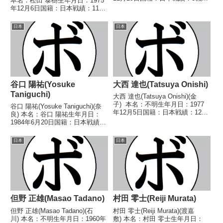
本名：松田 泰樹生年月日：1975
勝(1KO)1敗 【獲得タイトル】な
年12月6日国籍：日本戦績：11戦
し 【戦歴】2025/12/17 ●6R判
7勝(5KO)4敗【獲得タイトル】な
定 1-2(55-59、56-58、58-56...
し【戦歴】1996/06/08
日本
日本
○5RKO 大西 哲(ワタナ
ベ)1996/07/16 ...
谷口 陽祐(Yosuke
大西 達也(Tatsuya Onishi)
Taniguchi)
大西 達也(Tatsuya Onishi)(金
子) 本名：不明生年月日：1977
谷口 陽祐(Yosuke Taniguchi)(奈
年12月5日国籍：日本戦績：12戦
良) 本名：谷口 陽祐生年月日：
7勝(4KO)4敗1分 【獲得タイト
1984年6月20日国籍：日本戦績：
ル】なし 【戦歴】2000/07/25
14戦7勝(2KO)6敗1分 【獲得タイ
●4R判定 (採点不明) 後呂 亮太
トル】なし 【戦歴】
日本
日本
(トクホ...
2012/10/07 ○4R判定 3-0(40-
36、40-3...
但野 正雄(Masao Tadano)
村田 零士(Reiji Murata)
但野 正雄(Masao Tadano)(石
村田 零士(Reiji Murata)(渡嘉
川) 本名：不明生年月日：1960年
敷) 本名：村田 零士生年月日：