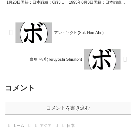
1月28日国籍：日本戦績：6戦3勝
1995年8月3日国籍：日本戦績：
(2KO)3敗 【獲得タイトル】1990
10戦4勝(2KO)5敗1分 【獲得タイ
年度東日本ミドル級新人王 【戦
トル】なし 【戦歴】
歴】1989/02/11 ●4RKO 永藤
2018/03/23 ○3RTKO 星 尚志
勝久(エイティ...
(マナベ)2018/07/...
アン・ソクヒ(Suk Hee Ahn)
白鳥 光芳(Teruyoshi Shiratori)
コメント
コメントを書き込む
ホーム
アジア
日本