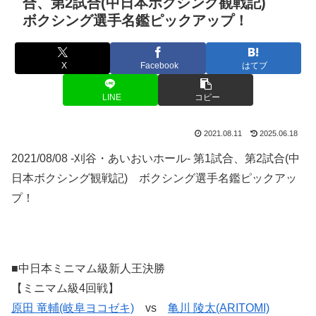
合、第2試合(中日本ボクシング観戦記)
ボクシング選手名鑑ピックアップ！
X
Facebook
はてブ
LINE
コピー
2021.08.11
2025.06.18
2021/08/08 -刈谷・あいおいホール- 第1試合、第2試合(中
日本ボクシング観戦記) ボクシング選手名鑑ピックアッ
プ！
■中日本ミニマム級新人王決勝
【ミニマム級4回戦】
原田 竜輔(岐阜ヨコゼキ)
vs
亀川 陵太(ARITOMI)