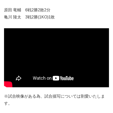
原田 竜輔 6戦2勝2敗2分
亀川 陵太 3戦2勝(1KO)1敗
※試合映像がある為、試合描写については割愛いたしま
す。