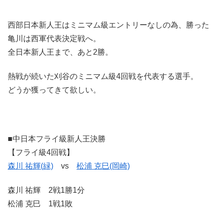
西部日本新人王はミニマム級エントリーなしの為、勝った
亀川は西軍代表決定戦へ。
全日本新人王まで、あと2勝。
熱戦が続いた刈谷のミニマム級4回戦を代表する選手。
どうか獲ってきて欲しい。
■中日本フライ級新人王決勝
【フライ級4回戦】
森川 祐輝(緑)
vs
松浦 克巳(岡崎)
森川 祐輝 2戦1勝1分
松浦 克巳 1戦1敗