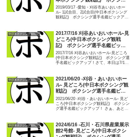
グ選手名鑑ピックアップ！
2019/03/17 -愛知・刈谷市あいおいホー
ル- 1試合目、2試合目(中日本ボクシング
観戦記) ボクシング選手名鑑ピックアッ
プ！【バンタム級4回戦】高畠 愛大(タキ
ザワ) vs 佐藤 光(畠山)高畠 愛大 デビ
ュー戦佐藤 光 4戦1勝2...
2017/7/16 刈谷あいおいホール-見
中日本ボクシング観戦記
どころ(中日本ボクシング観戦
記) ボクシング選手名鑑ピック
アップ！
2017/7/16 刈谷あいおいホール-見どころ
(中日本ボクシング観戦記) ボクシング選
手名鑑ピックアップ！さて、本日は7/16
に刈谷あいおいホールで開催される薬師
寺ジム興行の「SPLENDID BOXING」の
見どころ紹介。最近は昇り調子...
2021/06/20 -刈谷・あいおいホー
中日本ボクシング観戦記
ル- 見どころ(中日本ボクシング観
戦記) ボクシング選手名鑑ピッ
クアップ！
2021/06/20 -刈谷・あいおいホール- 見ど
ころ(中日本ボクシング観戦記) ボクシン
グ選手名鑑ピックアップ！ さぁ、あと1
週間に迫っております、「中日本新人王
準決勝」当日は日本中が注目する井上 尚
弥(大橋)vsマイケル・ダスマリナス...
2024/6/16 -石川・石川県産業展示
中日本ボクシング観戦記
館2号館- 見どころ(中日本ボクシ
ング観戦記) ボクシング選手名