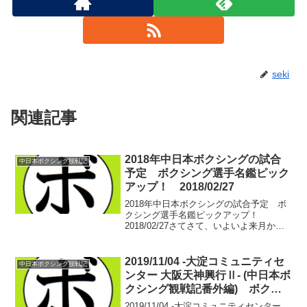
seki
関連記事
2018年中日本ボクシングの試合
中日本ボクシング観戦記
予定 ボクシング選手名鑑ピック
アップ！ 2018/02/27
2018年中日本ボクシングの試合予定 ボ
クシング選手名鑑ピックアップ！
2018/02/27さてさて、いよいよ来月から
今年の中日本ボクシングも開幕いたしま
す。というわけで、本日は中日本ボクシ
ングの今年の興行スケジュールを記載。
2019/11/04 -大淀コミュニティセ
中日本ボクシング観戦記
年間で興行スケ...
ンター 大阪天神興行Ⅱ- (中日本ボ
クシング観戦記番外編) ボクシ
ング選手名鑑ピックアップ！
2019/11/04 -大淀コミュニティセンター