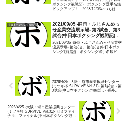
ボクシング観戦記) ボクシング選手名鑑
ピックアップ！ 2023/12/03いつもは
18:00公開予定のこのブログですが、本日
は6:00公開。本日試合予定の選手もおり
ますので…。1日に公開しろよって話な...
2021/09/05 -静岡・ふじさんめっ
中日本ボクシング観戦記
せ産業交流展示場- 第2試合、第3
試合(中日本ボクシング観戦記)
ボクシング選手名鑑ピックアッ
2021/09/05 -静岡・ふじさんめっせ産業交
プ！
流展示場- 第2試合、第3試合(中日本ボク
シング観戦記) ボクシング選手名鑑ピッ
クアップ！ 【60Kg契約8回戦】湯川 成美
(駿河男児) vs 粟田 祐之(KG大和)湯川
成美 2戦2勝(1...
2026/4/25 -大阪・堺市産業振興センター
(ミツキ杯 SURVIVE Vol.31)- 第1試合～第
3試合(中日本ボクシング観戦記・番外
編) ボクシング選手名鑑ピックアップ！
2026/4/25 -大阪・堺市産業振興センター
(ミツキ杯 SURVIVE Vol.31)- セミファイ
ナル、ファイナル(中日本ボクシング観戦
記・番外編) ボクシング選手名鑑ピック
アップ！