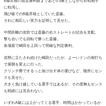
B級昇格の規定勝利数まであと0.5勝としながら対戦相手
に枯渇し、
飛び級でのB級昇格としていた斎藤。
それに相応しい実力を証明して見せた。
中間距離の攻防では斎藤の右ストレートが試合を支配。
撃ち合いでも回転で勝った斎藤。
各場面で嶋田を上回って明確な判定勝利。
劣勢に立たされ続けた嶋田だったが、よーいドンの相打ち
で展開を変えに行った。
クリンチ際でするっと抜け出す体の運びなど、随所にセン
スも見せた。
大きく負け越している選手ではあるが、その度胸もセンス
も戦績には見合わない。
いずれA級には上がってくる選手、時間はかかっているか