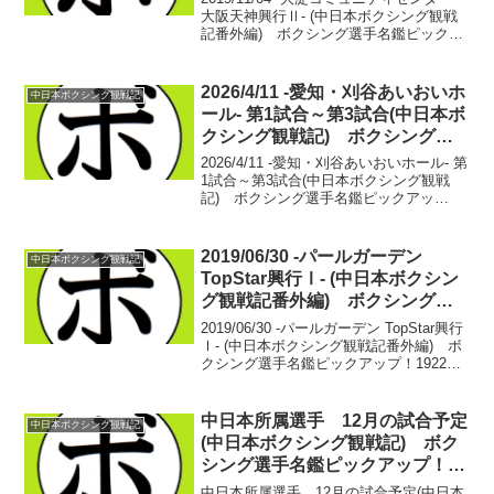
大阪天神興行Ⅱ- (中日本ボクシング観戦
記番外編) ボクシング選手名鑑ピックア
ップ！【スーパーライト級4回戦】HIRO
KING(TEAM KING) vs パソダ・ナパ
ポーン(タイ)HIR...
2026/4/11 -愛知・刈谷あいおいホ
中日本ボクシング観戦記
ール- 第1試合～第3試合(中日本ボ
クシング観戦記) ボクシング選
手名鑑ピックアップ！
2026/4/11 -愛知・刈谷あいおいホール- 第
1試合～第3試合(中日本ボクシング観戦
記) ボクシング選手名鑑ピックアッ
プ！ ■2026年度中日本ミニマム級新人王
準決勝【ミニマム級4回戦】天野 博貴(名
古屋大橋) vs 大久保 颯(とよ...
2019/06/30 -パールガーデン
中日本ボクシング観戦記
TopStar興行Ⅰ- (中日本ボクシン
グ観戦記番外編) ボクシング選
手名鑑ピックアップ！
2019/06/30 -パールガーデン TopStar興行
Ⅰ- (中日本ボクシング観戦記番外編) ボ
クシング選手名鑑ピックアップ！1922年5
月7日(5月20日とされることもある)、日
本で最初のボクシング興行が行われたと
される。ただし、これ...
中日本所属選手 12月の試合予定
中日本ボクシング観戦記
(中日本ボクシング観戦記) ボク
シング選手名鑑ピックアップ！
2023/12/03
中日本所属選手 12月の試合予定(中日本