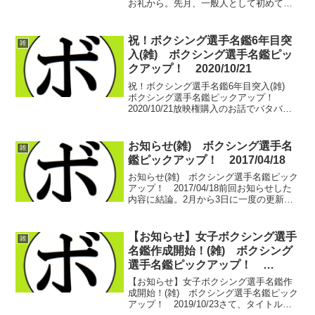
お礼から。先月、一般人として初めての
プロボクシングのWeb配信をYoutubeで行
いました。ご協力いただいた皆様、本当
にありがとうございました。チャット...
祝！ボクシング選手名鑑6年目突
雑
入(雑) ボクシング選手名鑑ピッ
クアップ！ 2020/10/21
祝！ボクシング選手名鑑6年目突入(雑)
ボクシング選手名鑑ピックアップ！
2020/10/21放映権購入のお話でバタバタ
しておりますが、実は10月5日。ボクシン
グ選手名鑑は5周年を迎えております。こ
こから6年目、これまでとは比べ物になら
お知らせ(雑) ボクシング選手名
雑
ない...
鑑ピックアップ！ 2017/04/18
お知らせ(雑) ボクシング選手名鑑ピック
アップ！ 2017/04/18前回お知らせした
内容に結論。2月から3日に一度の更新と
してきましたが…。これを5月から2日に
一度の奇数日更新に戻します。中日本ボ
クシングが開幕を迎え、そのレポを書く
【お知らせ】女子ボクシング選手
雑
のに3...
名鑑作成開始！(雑) ボクシング
選手名鑑ピックアップ！
2019/10/23
【お知らせ】女子ボクシング選手名鑑作
成開始！(雑) ボクシング選手名鑑ピック
アップ！ 2019/10/23さて、タイトル通