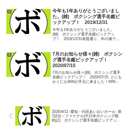
りでございます。これまで男子のボクサ
ーの戦績で手一杯。どうにも手がまわら
ず、作成できずにいた女子選手の戦績ペ
今年も1年ありがとうございまし
雑
ージですが...
た。(雑) ボクシング選手名鑑ピ
ックアップ！ 2019/12/31
今年も1年ありがとうございました。
(雑) ボクシング選手名鑑ピックアッ
プ！ 2019/12/31表題通り、年の瀬でご
ざいます。毎年の通り、世界戦が組まれ
る大晦日。ボクシング好きにとって、今
はそれどころじゃないでしょうがとにも
7月のお知らせ様々(雑) ボクシン
雑
かくにも今年一年...
グ選手名鑑ピックアップ！
2020/07/15
7月のお知らせ様々(雑) ボクシング選手
名鑑ピックアップ！ 2020/07/15 とにも
かくにもWINが手元に来ました！WIN号
外でございます！ 今回のWINに関しては
5月のお知らせを参照ください。お知らせ
様々(雑) ボクシング選手名鑑ピ...
2026/4/11 -愛知・刈谷あいおいホール- 第
7試合～ファイナル(中日本ボクシング観
戦記) ボクシング選手名鑑ピックアッ
プ！