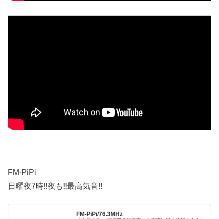
FM-PiPi
日曜夜7時!!夜も!!最高気音!!
FM-PiPi/76.3MHz