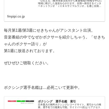
「心伝える」(岐阜県多治見市から東濃地域の情報を中心に
地域に根ざした放送を心がけます。全国へ発信するインタ
ーネットラジオ「ＪＣＢＡサイマルラジオ」を通じ全国か
ら多数のお便りを頂いております。)
fmpipi.co.jp
毎月第1週/第3週にせきちゃんがアシスタント出演。
音楽番組の中でなぜかボクサーを紹介しちゃう。「せきち
ゃんのボクサー語り」が
第1週に放送されております。
ぜひぜひご聴取ください。
ボクシング選手名鑑は…必死こいて更新中。
ボクシング 選手名鑑 索引
日本最大の無料ボクシングレコードサイト。索引からの検
索、選手名での検索も可能。サイドバー(右)よりアクセス