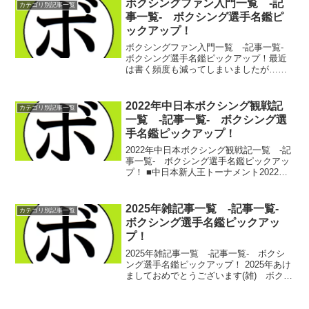
ボクシングファン入門一覧 -記
カテゴリ別記事一覧
アップ！ 20...
事一覧- ボクシング選手名鑑ピ
ックアップ！
ボクシングファン入門一覧 -記事一覧-
ボクシング選手名鑑ピックアップ！最近
は書く頻度も減ってしまいましたが…
2015年ボクシングファン入門一覧 -記事
一覧- ボクシング選手名鑑ピックアッ
プ！2016年ボクシングファン入門一覧 -
2022年中日本ボクシング観戦記
カテゴリ別記事一覧
記事一覧-...
一覧 -記事一覧- ボクシング選
手名鑑ピックアップ！
2022年中日本ボクシング観戦記一覧 -記
事一覧- ボクシング選手名鑑ピックアッ
プ！ ■中日本新人王トーナメント2022年
度中日本新人王トーナメント！ミニマム
級～スーパーフライ級 ボクシング選手
名鑑ピックアップ！ 2022/02/17202...
2025年雑記事一覧 -記事一覧-
カテゴリ別記事一覧
ボクシング選手名鑑ピックアッ
プ！
2025年雑記事一覧 -記事一覧- ボクシ
ング選手名鑑ピックアップ！ 2025年あけ
ましておめでとうございます(雑) ボクシ
ング選手名鑑ピックアップ！
2025/01/011月のお知らせ様々(雑) ボク
シング選手名鑑ピックアップ！ 2025...