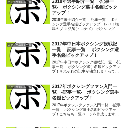
2018年選手紹介一覧 -記事一
カテゴリ別記事一覧
覧- ボクシング選手名鑑ピック
アップ！
2018年選手紹介一覧 -記事一覧- ボク
シング選手名鑑ピックアップ！叫べ！咆
哮のブル 弘師(トコナメ) ボクシング選
手名鑑ピックアップ！ 2018/09/05ブラ
ジリアン貴公子 太田 アレックス(西
遠) ボクシング選手名鑑ピックアッ
2017年中日本ボクシング観戦記
カテゴリ別記事一覧
プ！ ...
一覧 -記事一覧- ボクシング選
手名鑑ピックアップ！
2017年中日本ボクシング観戦記一覧 -記
事一覧- ボクシング選手名鑑ピックアッ
プ！それぞれの記事が独立しまくってし
まい、とにかく見づらいので一覧ページ
を作成。今回は2017年の中日本ボクシン
グ観戦記。過去記事など、こちらからど
2017年ボクシングファン入門一
カテゴリ別記事一覧
うぞ。■20...
覧 -記事一覧- ボクシング選手
名鑑ピックアップ！
2017年ボクシングファン入門一覧 -記事
一覧- ボクシング選手名鑑ピックアッ
プ！こちらも一覧ページを作成します。
数は少ないですが…今後どんどん増えて
いけばいいなと思いを込めて。新人王の
仕組み(解説) ボクシング選手名鑑ピック