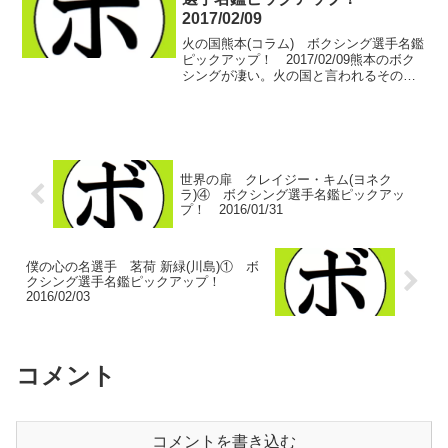
2017/02/09
火の国熊本(コラム) ボクシング選手名鑑
ピックアップ！ 2017/02/09熊本のボク
シングが凄い。火の国と言われるその土
地の血がそうさせるのか。昨年のリオ五
輪、日本人の出場が０の可能性も取りざ
たされた窮地。最終予選で森坂 嵐ととも
に、五輪...
世界の扉 クレイジー・キム(ヨネク
ラ)④ ボクシング選手名鑑ピックアッ
プ！ 2016/01/31
僕の心の名選手 茗荷 新緑(川島)① ボ
クシング選手名鑑ピックアップ！
2016/02/03
コメント
コメントを書き込む