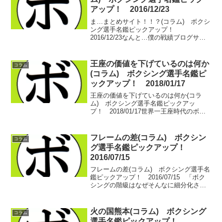
アップ！ 2016/12/23
ま…まとめサイト！！？(コラム) ボクシ
ング選手名鑑ピックアップ！
2016/12/23なんと…僕の戦績ブログサイ
ト。ボクシング選手名鑑の内容がまるっ
とコピペされて戦績サイトに使われてい
る！！！ボクシング 勇利アルバチャコ
王座の価値を下げているのは何か
コラム
フ ＷＢＣフライ級...
(コラム) ボクシング選手名鑑ピ
ックアップ！ 2018/01/17
王座の価値を下げているのは何か(コラ
ム) ボクシング選手名鑑ピックアッ
プ！ 2018/01/17世界一王座時代のボク
シングは素晴らしい。いや…今も充分に
素晴らしい。だけど、ネットで重箱の隅
をつつくようにボクシングがけなされ
フレームの差(コラム) ボクシン
コラム
る。昔はそうじゃな...
グ選手名鑑ピックアップ！
2016/07/15
フレームの差(コラム) ボクシング選手名
鑑ピックアップ！ 2016/07/15 「ボク
シングの階級はなぜそんなに細分化され
ているの？」 たまに聞かれる質問です。
そもそもはただの殴り合いだったボクシ
ング…それが練り上げられていく過程
火の国熊本(コラム) ボクシング
コラム
で、絶...
選手名鑑ピックアップ！