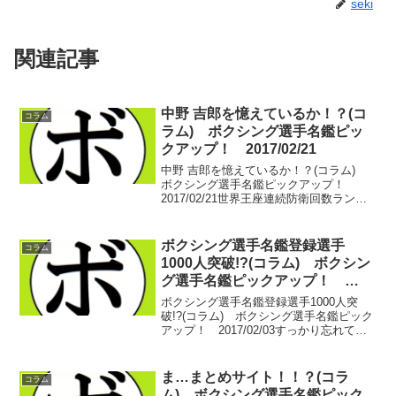
seki
関連記事
中野 吉郎を憶えているか！？(コ
コラム
ラム) ボクシング選手名鑑ピッ
クアップ！ 2017/02/21
中野 吉郎を憶えているか！？(コラム)
ボクシング選手名鑑ピックアップ！
2017/02/21世界王座連続防衛回数ランキ
ングは小休止中。あれ…ほんとにしんど
いんです。さてさて、タイトルに挙げた
のは中野 吉郎(協栄)。第39代日本ウェル
ボクシング選手名鑑登録選手
コラム
ター級...
1000人突破!?(コラム) ボクシン
グ選手名鑑ピックアップ！
2017/02/03
ボクシング選手名鑑登録選手1000人突
破!?(コラム) ボクシング選手名鑑ピック
アップ！ 2017/02/03すっかり忘れてお
りました。先月早々、気がついたら1000
人を超えておりました。ボクシング選手
名鑑への登録選手。しかししかし…歴代
ま…まとめサイト！！？(コラ
コラム
世...
ム) ボクシング選手名鑑ピック