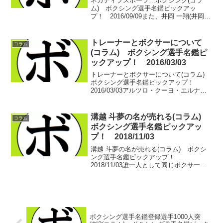
ネガティブスポーツ…ボクシング(コラ
ム) ボクシング選手名鑑ピックアッ
プ！ 2016/09/09また、井岡 一翔(井岡)
絡みの話になってしまうのだけど…この
選手が一番、批判の矢面に立っているか
ら、どうしても名前が多く出てきてしま
トレーナーとボクサーについて
コラム
う。WBA...
(コラム) ボクシング選手名鑑ピ
ックアップ！ 2016/03/03
トレーナーとボクサーについて(コラム)
ボクシング選手名鑑ピックアップ！
2016/03/03アルツロ・クーヨ・エルナン
デス。言わずと知れたメキシコの名伯
楽。クーヨ門下と言われた名ボクサ
ー…。代表的なのはリカルド・ロペス(メ
溝越 斗夢の名が売れる(コラム)
コラム
キシコ)、アレク...
ボクシング選手名鑑ピックアッ
プ！ 2018/11/03
溝越 斗夢の名が売れる(コラム) ボクシ
ング選手名鑑ピックアップ！
2018/11/03誰一人として同じボクサーは
いない。選手それぞれ、個性を持ち、性
格も違い、ボクシングも違う。当たり前
だ。それは解った上で、やはり異質と感
じるボクサーはいる...
ボクシング選手名鑑登録選手1000人突