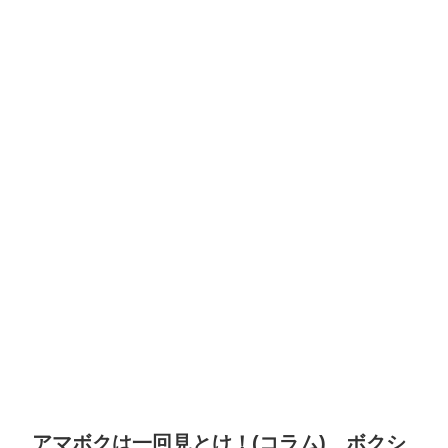
アマボクは一回見とけ！(コラム) ボクシ