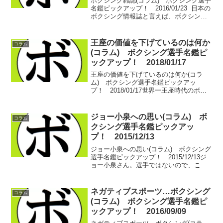
ボクシング雑誌(コラム) ボクシング選手
名鑑ピックアップ！ 2016/01/23 日本の
ボクシング情報誌と言えば、ボクシング
マガジンとボクシングビート。どちらも
月刊誌で毎月15日発売。 ボクマガ派かビ
ート派か…っていうのはファンでも分
王座の価値を下げているのは何か
コラム
か...
(コラム) ボクシング選手名鑑ピ
ックアップ！ 2018/01/17
王座の価値を下げているのは何か(コラ
ム) ボクシング選手名鑑ピックアッ
プ！ 2018/01/17世界一王座時代のボク
シングは素晴らしい。いや…今も充分に
素晴らしい。だけど、ネットで重箱の隅
をつつくようにボクシングがけなされ
ジョー小泉への思い(コラム) ボ
コラム
る。昔はそうじゃな...
クシング選手名鑑ピックアッ
プ！ 2015/12/13
ジョー小泉への思い(コラム) ボクシング
選手名鑑ピックアップ！ 2015/12/13ジ
ョー小泉さん。選手ではないので、この
選手名鑑でピックアップすることはあり
ませんが、彼のことはどっかで触れてお
かないといけないと思ったので…。マッ
ネガティブスポーツ…ボクシング
コラム
チメーカー...
(コラム) ボクシング選手名鑑ピ
ックアップ！ 2016/09/09