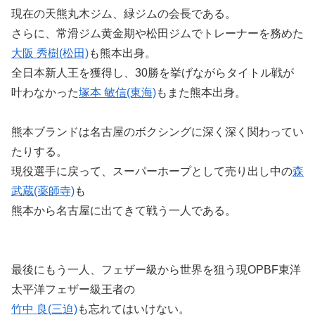
現在の天熊丸木ジム、緑ジムの会長である。
さらに、常滑ジム黄金期や松田ジムでトレーナーを務めた
大阪 秀樹(松田)
も熊本出身。
全日本新人王を獲得し、30勝を挙げながらタイトル戦が
叶わなかった
塚本 敏信(東海)
もまた熊本出身。
熊本ブランドは名古屋のボクシングに深く深く関わってい
たりする。
現役選手に戻って、スーパーホープとして売り出し中の
森
武蔵(薬師寺)
も
熊本から名古屋に出てきて戦う一人である。
最後にもう一人、フェザー級から世界を狙う現OPBF東洋
太平洋フェザー級王者の
竹中 良(三迫)
も忘れてはいけない。