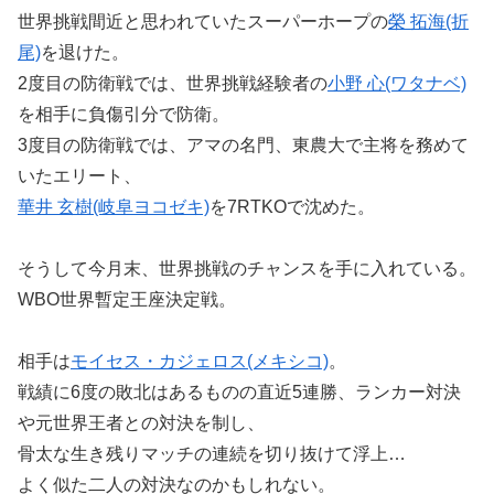
世界挑戦間近と思われていたスーパーホープの
榮 拓海(折
尾)
を退けた。
2度目の防衛戦では、世界挑戦経験者の
小野 心(ワタナベ)
を相手に負傷引分で防衛。
3度目の防衛戦では、アマの名門、東農大で主将を務めて
いたエリート、
華井 玄樹(岐阜ヨコゼキ)
を7RTKOで沈めた。
そうして今月末、世界挑戦のチャンスを手に入れている。
WBO世界暫定王座決定戦。
相手は
モイセス・カジェロス(メキシコ)
。
戦績に6度の敗北はあるものの直近5連勝、ランカー対決
や元世界王者との対決を制し、
骨太な生き残りマッチの連続を切り抜けて浮上…
よく似た二人の対決なのかもしれない。