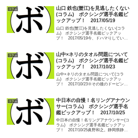
選手が一番、批判の矢面に立っているか
ら、どうしても名前が多く出てきてしま
山口 鉄也(蟹江)を見逃したくない
コラム
う。WBA...
(コラム) ボクシング選手名鑑ピ
ックアップ！ 2017/05/19
山口 鉄也(蟹江)を見逃したくない(コラ
ム) ボクシング選手名鑑ピックアッ
プ！ 2017/05/19今、ドハマりしている
選手がいる。トミナガ シンペイ(中日) 10
戦5勝(4KO)5敗彼は…ブサイクである。顔
も…試合も…。中日本の中量級で戦...
山中×ネリのタオル問題について
コラム
(コラム) ボクシング選手名鑑ピ
ックアップ！ 2017/10/23
山中×ネリのタオル問題について(コラ
ム) ボクシング選手名鑑ピックアッ
プ！ 2017/10/23※その後のドーピング
問題については別件として、この記事で
は触れません。山中 慎介(帝拳) vs ルイ
ス・ネリー(メキシコ)WBC世界バンタム
中日本の自慢！名リングアナウン
コラム
級タ...
サー(コラム) ボクシング選手名
鑑ピックアップ！ 2017/10/25
中日本の自慢！名リングアナウンサー(コ
ラム) ボクシング選手名鑑ピックアッ
プ！ 2017/10/25眞野和之。静岡県静岡
市、新東名新静岡インター付近にある散