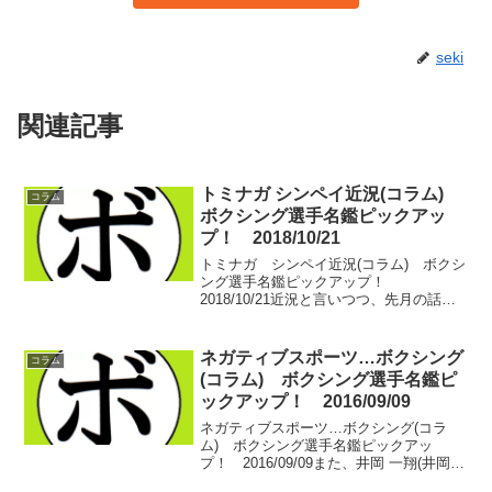
seki
関連記事
トミナガ シンペイ近況(コラム)
コラム
ボクシング選手名鑑ピックアッ
プ！ 2018/10/21
トミナガ シンペイ近況(コラム) ボクシ
ング選手名鑑ピックアップ！
2018/10/21近況と言いつつ、先月の話。
トミナガ シンペイ(中日)と会った。今年
の3月、浅原 あきひろ(駿河男児)とのリマ
ッチに敗れて以降、試合が組まれていな
ネガティブスポーツ…ボクシング
コラム
い。実は...
(コラム) ボクシング選手名鑑ピ
ックアップ！ 2016/09/09
ネガティブスポーツ…ボクシング(コラ
ム) ボクシング選手名鑑ピックアッ
プ！ 2016/09/09また、井岡 一翔(井岡)
絡みの話になってしまうのだけど…この