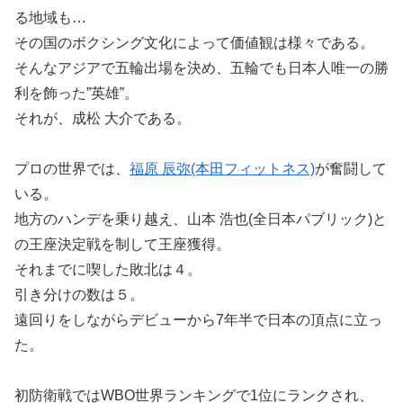
る地域も…
その国のボクシング文化によって価値観は様々である。
そんなアジアで五輪出場を決め、五輪でも日本人唯一の勝
利を飾った”英雄”。
それが、成松 大介である。
プロの世界では、
福原 辰弥(本田フィットネス)
が奮闘して
いる。
地方のハンデを乗り越え、山本 浩也(全日本パブリック)と
の王座決定戦を制して王座獲得。
それまでに喫した敗北は４。
引き分けの数は５。
遠回りをしながらデビューから7年半で日本の頂点に立っ
た。
初防衛戦ではWBO世界ランキングで1位にランクされ、