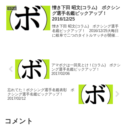
髪屋。ここの理容室の店主こそ…我々中
日本のボクシングファンが全国に誇るべ
憎き下田 昭文(コラム) ボクシン
コラム
き、名リング...
グ選手名鑑ピックアップ！
2016/12/25
憎き下田 昭文(コラム) ボクシング選手
名鑑ピックアップ！ 2016/12/25大晦日
に岐阜で二つのタイトルマッチが開催さ
れる。第16代WBO世界ミニマム級王者
田中 恒成(畑中)が、モイセス・フエンテ
ス(メキシコ)とのWBO世界ライトフラ...
アマボクは一回見とけ！(コラム) ボクシ
ング選手名鑑ピックアップ！
2017/02/06
忘れてた！ボクシング選手名鑑表彰 ボ
クシング選手名鑑ピックアップ！
2017/02/12
コメント