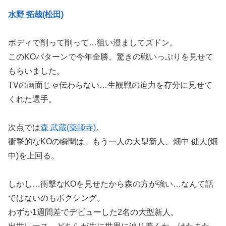
水野 拓哉(松田)
ボディで削って削って…狙い澄ましてズドン。
このKOパターンで今年全勝、驚きの戦いっぷりを見せて
もらいました。
TVの画面じゃ伝わらない…生観戦の迫力を存分に見せて
くれた選手。
次点では
森 武蔵(薬師寺)
。
衝撃的なKOの瞬間は、もう一人の大型新人、畑中 健人(畑
中)を上回る。
しかし…衝撃なKOを見せたから森の方が強い…なんて話
ではないのもボクシング。
わずか1週間差でデビューした2名の大型新人。