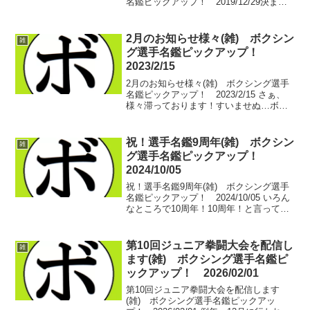
名鑑ピックアップ！ 2019/12/29決まり
ました！WIN Round3は…勅使河原 弘晶
特集号詳しくはこちらを…。フリーペー
パー｢WIN｣次号決定とご...
2月のお知らせ様々(雑) ボクシン
雑
グ選手名鑑ピックアップ！
2023/2/15
2月のお知らせ様々(雑) ボクシング選手
名鑑ピックアップ！ 2023/2/15 さぁ、
様々滞っております！すいませぬ…ボク
シング選手名鑑にとどいたコメントにも
反応できておらず…。順次対応して行き
ますのでしばしお待ちを。例月以上の急
祝！選手名鑑9周年(雑) ボクシン
雑
がしさ…と...
グ選手名鑑ピックアップ！
2024/10/05
祝！選手名鑑9周年(雑) ボクシング選手
名鑑ピックアップ！ 2024/10/05 いろん
なところで10周年！10周年！と言ってお
りましたが、数え間違い！もうわけかわ
んない！というわけで9周年を迎えまして
10年目に突入です。まぁ、色々ありま
第10回ジュニア拳闘大会を配信し
雑
し...
ます(雑) ボクシング選手名鑑ピ
ックアップ！ 2026/02/01
第10回ジュニア拳闘大会を配信します
(雑) ボクシング選手名鑑ピックアッ