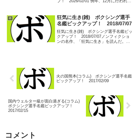
プ！ 2026/02/01 例年、12月に行われて
おりましたジュニア拳闘大会ですが、年
末に主催の一人、矢吹 正道(緑)の世界戦
があったことから2月開催となりました、
狂気に生き(雑) ボクシング選手
雑
ジュ...
名鑑ピックアップ！ 2018/07/07
狂気に生き(雑) ボクシング選手名鑑ピッ
クアップ！ 2018/07/07ノンフィクショ
ンの名作、「狂気に生き」を読んだ。こ
の作品、一時期は禁書に近い扱いになっ
たとも聞く。楽天では見つからず、アマ
ゾンでは中古品で￥5,887の金額がついて
いる...
火の国熊本(コラム) ボクシング選手名鑑
ピックアップ！ 2017/02/09
国内ウェルター級が面白過ぎる(コラム)
ボクシング選手名鑑ピックアップ！
2017/02/15
コメント