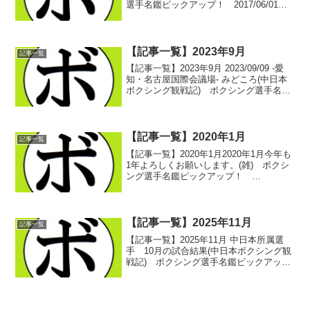
選手名鑑ピックアップ！ 2017/06/01ク
ルーザー級世界王座連続防衛回数ランキ
ング(記録関連) ボクシング選手名鑑ピッ
クアップ！ 2017/06/03ヘビ...
【記事一覧】2023年9月
記事一覧
【記事一覧】2023年9月 2023/09/09 -愛
知・名古屋国際会議場- みどころ(中日本
ボクシング観戦記) ボクシング選手名鑑
ピックアップ！2023/09/10 -静岡・ふじさ
んめっせ- みどころ(中日本ボクシング観
戦記) ボクシング...
【記事一覧】2020年1月
記事一覧
【記事一覧】2020年1月2020年1月今年も
1年よろしくお願いします。(雑) ボクシ
ング選手名鑑ピックアップ！
2020/01/012019年度中日本ボクシング観
戦記年間表彰１(雑) ボクシング選手名鑑
ピックアップ！ 2020/01/05...
【記事一覧】2025年11月
記事一覧
【記事一覧】2025年11月 中日本所属選
手 10月の試合結果(中日本ボクシング観
戦記) ボクシング選手名鑑ピックアッ
プ！ 2025/11/012025/10/05 -愛知・刈谷
あいおいホール(二部)- 第4試合～第7試合
(中日本ボクシング...