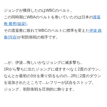
ジョングが獲得したのはWBCのベルト。
この同時期にWBAのベルトを巻いていたのは日本の
渡嘉
敷 勝男(協栄)
。
その渡嘉敷に敗れてWBCのベルトに標準を変えた
伊波 政
春(河合)
が初防衛戦の相手です。
…が、伊波…悔しいかなジョングに滅多撃ち。
1Rから撃ちに出たジョングに成すすべなく2度のダウン。
なんとか最初の3分を乗り切るものの…2Rに2度のダウン
を追加されたところで…レフリーが試合をストップ。
ジョング、初防衛戦を圧倒的に飾ります。