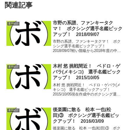
関連記事
市野の系譜、ファンキータク
選手紹介
マ！ ボクシング選手名鑑ピック
アップ！ 2018/09/07
市野の系譜、ファンキータクマ！ ボク
シング選手名鑑ピックアップ！
2018/09/07軽い階級から2018年度の中日
本新人王を紹介して行く予定となってお
り、順番通りなら本日はライトフライ級
ですが、同階級では西部日本新人王がエ
木村 悠 挑戦間近！ ペドロ・ゲ
選手紹介
ントリーなしとな...
バラ(メキシコ) 選手名鑑ピック
アップ！ 2015/10/05
木村 悠 挑戦間近！ ペドロ・ゲバラ(メ
キシコ) 選手名鑑ピックアップ！
2015/10/05現在作成中のボクシング選手
名鑑で、様々な選手をピックアップして
いくこのブログ。選手を名鑑に登録して
いく中で、おや？と思う選手や試合なん
後楽園に散る 松本 一也(松
選手紹介
かを紹介して...
田)③ ボクシング選手名鑑ピッ
クアップ！ 2016/03/09
後楽園に散る 松本 一也(松田)③ ボク