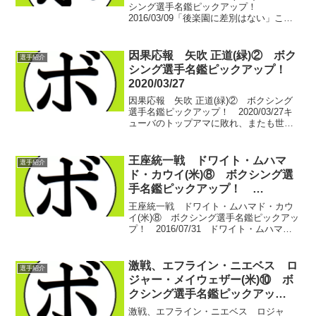
シング選手名鑑ピックアップ！
2016/03/09「後楽園に差別はない」これ
は木村 悠(帝拳)との試合を振り返った松
本 一也(松田)の言葉。敵地から乗り込ん
できた敵役であり、ひたすら前に出続け
因果応報 矢吹 正道(緑)② ボク
選手紹介
た敗者で...
シング選手名鑑ピックアップ！
2020/03/27
因果応報 矢吹 正道(緑)② ボクシング
選手名鑑ピックアップ！ 2020/03/27キ
ューバのトップアマに敗れ、またも世界
ランキングに入ることの叶わなかった矢
吹 正道(緑)。再起戦を敵地韓国で勝利す
ると、日本上位ランカーだった大保 龍斗
王座統一戦 ドワイト・ムハマ
選手紹介
(横...
ド・カウイ(米)⑧ ボクシング選
手名鑑ピックアップ！
2016/07/31
王座統一戦 ドワイト・ムハマド・カウ
イ(米)⑧ ボクシング選手名鑑ピックアッ
プ！ 2016/07/31 ドワイト・ムハマ
ド・カウイ(米)、8日目。 前回はUSBA
全米ライトヘビー級王者、エディ・デイ
ビス(米)との超大激戦を制し、WB...
激戦、エフライン・ニエベス ロ
選手紹介
ジャー・メイウェザー(米)⑩ ボ
クシング選手名鑑ピックアッ
プ！ 2016/09/29
激戦、エフライン・ニエベス ロジャ