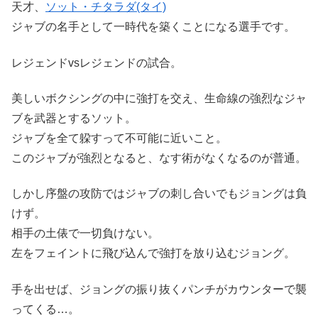
天才、
ソット・チタラダ(タイ)
ジャブの名手として一時代を築くことになる選手です。
レジェンドvsレジェンドの試合。
美しいボクシングの中に強打を交え、生命線の強烈なジャ
ブを武器とするソット。
ジャブを全て躱すって不可能に近いこと。
このジャブが強烈となると、なす術がなくなるのが普通。
しかし序盤の攻防ではジャブの刺し合いでもジョングは負
けず。
相手の土俵で一切負けない。
左をフェイントに飛び込んで強打を放り込むジョング。
手を出せば、ジョングの振り抜くパンチがカウンターで襲
ってくる…。