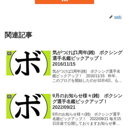
seki
関連記事
気がつけば1周年(雑) ボクシング
雑
選手名鑑ピックアップ！
2016/11/15
気がつけば1周年(雑) ボクシング選手名
鑑ピックアップ！ 2016/11/15 昨年、
このブログを開始したのが10月4日。もう
1カ月以上過ぎていますが…1周年を超え
ました。 元ボクサーの方からコメントを
いただいたり、心強いサポートをして...
9月のお知らせ様々(雑) ボクシン
雑
グ選手名鑑ピックアップ！
2022/09/21
9月のお知らせ様々(雑) ボクシング選手
名鑑ピックアップ！ 2022/09/21 毎月15
日目途で公開しておりますお知らせ事項
ですが、今月は観戦記の都合で少し遅く