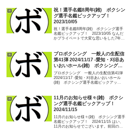
なりました。さてさて、秋の生配信でご
ざいますが、以下の4興行での配信が決ま
祝！選手名鑑8周年(雑) ボクシン
雑
って...
グ選手名鑑ピックアップ！
2023/10/05
祝！選手名鑑8周年(雑) ボクシング選手
名鑑ピックアップ！ 2023/10/05 なんだ
かプライベートで大変な思いをした7年
目。いよいよ8年目に突入いたします。人
生そううまくはいかないもので、離婚や
なんやありまして…。選手名鑑のページ
プロボクシング 一般人の生配信
雑
作成に...
第41弾 2024/11/17 -愛知・刈谷あ
いおいホール(雑) ボクシング選
手名鑑ピックアップ！
プロボクシング 一般人の生配信第41弾
2024/11/17 -愛知・刈谷あいおいホール
(雑) ボクシング選手名鑑ピックアッ
プ！ 2020年11月から配信し続けてきた一
般人の生配信。2024年の年内をもって配
信を終了いたします。この日が配信...
11月のお知らせ様々(雑) ボクシ
雑
ング選手名鑑ピックアップ！
2024/11/15
11月のお知らせ様々(雑) ボクシング選手
名鑑ピックアップ！ 2024/11/15 はい、
11月のお知らせでございます。前回のお
知らせ以降では富山からの配信をお届け