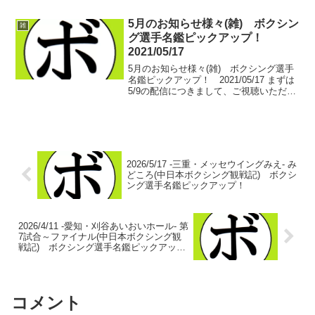
いたしました。(メイン配信) (せきちゃん
おしゃべり付きサブ配信) ■試合別...
5月のお知らせ様々(雑) ボクシン
雑
グ選手名鑑ピックアップ！
2021/05/17
5月のお知らせ様々(雑) ボクシング選手
名鑑ピックアップ！ 2021/05/17 まずは
5/9の配信につきまして、ご視聴いただき
ました方々、ありがとうございまし
た。 まだ見れていない方、ぜひぜひご視
聴ください。そして、今月末の5/30。
「一...
2026/5/17 -三重・メッセウイングみえ- み
どころ(中日本ボクシング観戦記) ボクシ
ング選手名鑑ピックアップ！
2026/4/11 -愛知・刈谷あいおいホール- 第
7試合～ファイナル(中日本ボクシング観
戦記) ボクシング選手名鑑ピックアッ
プ！
コメント