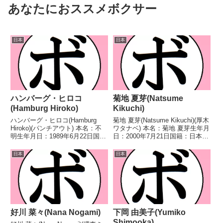
あなたにおススメボクサー
日本
日本
ハンバーグ・ヒロコ
菊地 夏芽(Natsume
(Hamburg Hiroko)
Kikuchi)
ハンバーグ・ヒロコ(Hamburg
菊地 夏芽(Natsume Kikuchi)(厚木
Hiroko)(パンチアウト) 本名：不
ワタナベ) 本名：菊地 夏芽生年月
明生年月日：1989年6月22日国
日：2000年7月21日国籍：日本戦
籍：日本戦績：6戦2勝3敗1
績：5戦3勝(1KO)1敗1分 【獲得
分 【獲得タイトル】なし 【戦
タイトル】なし 【戦歴】
日本
日本
歴】2021/10/15 ○4R判定 2-
2024/09/30 ○4R判定 2-0(38-
0(38-38、39-37、3...
38、39...
好川 菜々(Nana Nogami)
下岡 由美子(Yumiko
Shimooka)