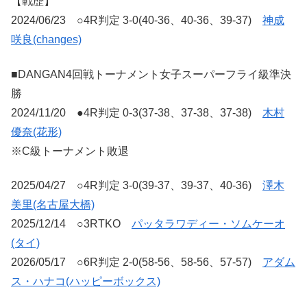
【戦歴】
2024/06/23 ○4R判定 3-0(40-36、40-36、39-37)
神成
咲良(changes)
■DANGAN4回戦トーナメント女子スーパーフライ級準決
勝
2024/11/20 ●4R判定 0-3(37-38、37-38、37-38)
木村
優奈(花形)
※C級トーナメント敗退
2025/04/27 ○4R判定 3-0(39-37、39-37、40-36)
澤木
美里(名古屋大橋)
2025/12/14 ○3RTKO
パッタラワディー・ソムケーオ
(タイ)
2026/05/17 ○6R判定 2-0(58-56、58-56、57-57)
アダム
ス・ハナコ(ハッピーボックス)