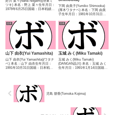
好川 菜々(Nana Nogami)(堺東ミ
ツキ) 本名：野上 菜々生年月日：
下岡 由美子(Yumiko Shimooka)
1978年6月25日国籍：日本戦績：
(厚木ワタナベ) 本名：下岡 由美
10戦8勝(4KO)2敗 【獲得タイト
子生年月日：1981年10月31日国
ル】2006年度全日本女子アマチ
籍：日本戦績：12戦4勝(1KO)8
ュアボクシング大会フライ級優勝
敗 【獲得タイトル】なし 【戦
日本
日本
(アマチュア)2008年度...
歴】2014/04/05 ●1RKO 田中
智沙(勝又)2...
山下 由衣(Yui Yamashita)
玉城 みく(Miku Tamaki)
山下 由衣(Yui Yamashita)(ワタナ
玉城 みく(Miku Tamaki)
ベ) 本名：山下 由衣生年月日：
(DANGAN品川) 本名：玉城 みく
1991年10月31日国籍：日本戦
生年月日：1991年1月14日国籍：
績：4戦3勝(2KO)1分 【獲得タイ
日本戦績：3戦2勝(1KO)1分 【獲
トル】なし 【戦歴】
得タイトル】なし 【戦歴】
2025/05/31 △4R判定 1-1(39-
2025/12/01 ○4R判定 3-0(39-
37、38-38、3...
37、39-37、...
児島 朋香(Tomoka Kojima)