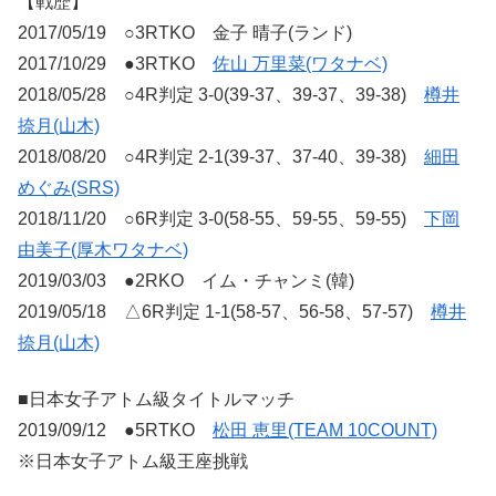
【戦歴】
2017/05/19 ○3RTKO 金子 晴子(ランド)
2017/10/29 ●3RTKO
佐山 万里菜(ワタナベ)
2018/05/28 ○4R判定 3-0(39-37、39-37、39-38)
樽井
捺月(山木)
2018/08/20 ○4R判定 2-1(39-37、37-40、39-38)
細田
めぐみ(SRS)
2018/11/20 ○6R判定 3-0(58-55、59-55、59-55)
下岡
由美子(厚木ワタナベ)
2019/03/03 ●2RKO イム・チャンミ(韓)
2019/05/18 △6R判定 1-1(58-57、56-58、57-57)
樽井
捺月(山木)
■日本女子アトム級タイトルマッチ
2019/09/12 ●5RTKO
松田 恵里(TEAM 10COUNT)
※日本女子アトム級王座挑戦