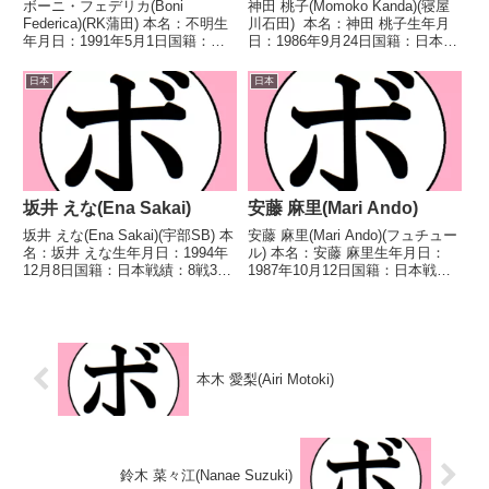
ボーニ・フェデリカ(Boni
神田 桃子(Momoko Kanda)(寝屋
Federica)(RK蒲田) 本名：不明生
川石田) 本名：神田 桃子生年月
年月日：1991年5月1日国籍：伊
日：1986年9月24日国籍：日本戦
戦績：4戦1勝(1KO)1敗2分 【獲
績：25戦10勝(4KO)13敗2分 【獲
得タイトル】なし 【戦歴】
得タイトル】ABCO(WBCアジア)
日本
日本
2021/06/11 △4R判定 1-0(38-
女子アトム級コンチネンタル王座
38、39-37、3...
第2代OPBF東...
坂井 えな(Ena Sakai)
安藤 麻里(Mari Ando)
坂井 えな(Ena Sakai)(宇部SB) 本
安藤 麻里(Mari Ando)(フュチュー
名：坂井 えな生年月日：1994年
ル) 本名：安藤 麻里生年月日：
12月8日国籍：日本戦績：8戦3勝
1987年10月12日国籍：日本戦
5敗 【獲得タイトル】なし 【戦
績：23戦13勝(6KO)10敗 【獲得
歴】2024/03/03 ○4R判定 3-
タイトル】初代WBA世界女子ア
0(40-36、40-36、40-36) 松岡
トム級王座第5代WBC世界女子ミ
瑞...
ニマム級王座 【戦歴】200...
本木 愛梨(Airi Motoki)
鈴木 菜々江(Nanae Suzuki)