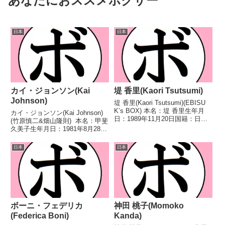
あなたにおススメボクサー
日本
日本
カイ・ジョンソン(Kai
堤 香里(Kaori Tsutsumi)
Johnson)
堤 香里(Kaori Tsutsumi)(EBISU
K’s BOX) 本名：堤 香里生年月
カイ・ジョンソン(Kai Johnson)
日：1989年11月20日国籍：日本
(竹原慎二&畑山隆則) 本名：甲斐
戦績：1戦1勝 【獲得タイトル】
久美子生年月日：1981年8月28日
なし 【戦歴】2024/06/14 ○4R
国籍：日本戦績：20戦5勝
判定 3-0(39-37、39-37、...
(2KO)12敗3分 【獲得タイトル】
日本
日本
なし 【戦歴】2009/03/03 ●4R
判定 0-3(...
ボーニ・フェデリカ
神田 桃子(Momoko
(Federica Boni)
Kanda)