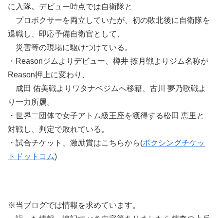
に入隊。デビュー時点では自衛隊と
プロボクサーを両立していたが、初の敗北後に自衛隊を
退職し、即応予備自衛官として、
災害等の現場に駆けつけている。
・Reasonジムよりデビュー、樽井 捺月戦よりジム名称が
Reason押上に変わり、
成田 佑美戦よりワタナベジムへ移籍、古川 夢乃歌戦よ
り一力所属。
・世界二団体で女子アトム級王座を獲得する松田 恵里と
対戦し、判定で敗れている。
・試合チケット、激励賞はこちらから(
ボクシングチケッ
トドットコム
)
※当ブログでは情報を求めています。